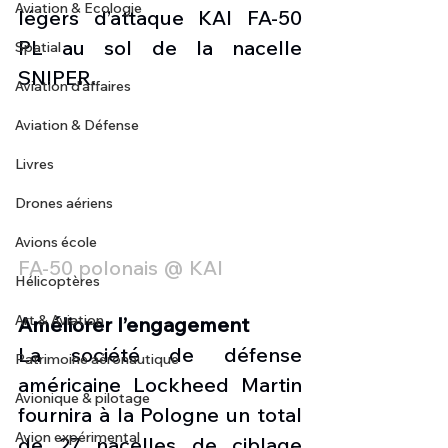
Aviation & Ecologie
légers d’attaque KAI FA-50 
PL au sol de la nacelle 
Spatial
SNIPER.
Aviation d'affaires
Aviation & Défense
Livres
Drones aériens
Avions école
FA-50 polonais @ KAI 
Hélicoptères
Art & Aviation
Améliorer l’engagement
La société de défense 
Patrimoine aéronautique
américaine Lockheed Martin 
Avionique & pilotage
fournira à la Pologne un total 
Avion expérimental
de 27 nacelles de ciblage 