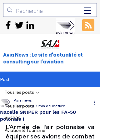
Avia News : Le site d'actualité et
consulting sur l'aviation
Post
Tous les posts
Avia news
Tous les posts
1 nov. 2024
7 min de lecture
Nacelle SNIPER pour les FA-50
Air2030
polonais !
L’Armée de l’air polonaise va 
Aviation & Tourisme
équiper ses avions de combat 