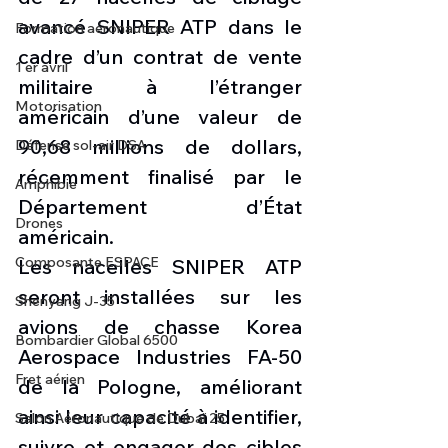
avancé SNIPER ATP dans le 
Formation aéronautique
cadre d’un contrat de vente 
1 er avril
militaire à l’étranger 
Motorisation
américain d’une valeur de 
90,68 millions de dollars, 
Défense sol-air DSA
récemment finalisé par le 
Amphibie
Département d’État 
Drones
américain.
Composante ESPACE
Les nacelles SNIPER ATP 
seront installées sur les 
Shenyang J-35
avions de chasse Korea 
Bombardier Global 6500
Aerospace Industries FA-50 
Fret aérien
de la Pologne, améliorant 
ainsi leur capacité à identifier, 
Salon Aéronautique de Dubaï 25
suivre et engager des cibles 