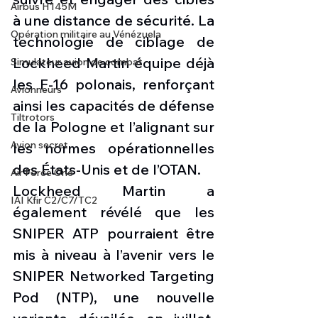
Airbus H145M
à une distance de sécurité. La 
Opération militaire au Vénézuela
technologie de ciblage de 
Lockheed Martin équipe déjà 
Simulateur avion de combat
les F-16 polonais, renforçant 
Avionneurs
ainsi les capacités de défense 
Tiltrotors
de la Pologne et l’alignant sur 
Avion secret
les normes opérationnelles 
des États-Unis et de l’OTAN.
Air Force One
Lockheed Martin a 
IAI Kfir C2/C7/TC2
également révélé que les 
SNIPER ATP pourraient être 
mis à niveau à l’avenir vers le 
SNIPER Networked Targeting 
Pod (NTP), une nouvelle 