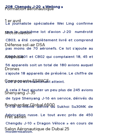
208  Chengdu J-20  « Weilong » 
Formation aéronautique
1 er avril
La journaliste spécialisée Wei Ling confirme 
que le quatrième lot d’avion J-20  numéroté 
Motorisation
CB03, a été complètement livré et comprend 
Défense sol-air DSA
pas moins de 70 aéronefs. Ce lot s’ajoute au 
Amphibie
CB00, CB01 et CB02 qui comptaient 18, 45 et 
56 appareils soit un total de 180 avions auquel 
Drones
s’ajoute 18 appareils de présérie. Le chiffre de 
Composante ESPACE
208 J-20 est maintenant atteint. 
A cela il faut ajouter un peu plus de 245 avions 
Shenyang J-35
de type Shenyang J-16 en service, dérivés du 
Bombardier Global 6500
J-11B lui-même dérivé du Sukhoi Su30MK de 
fabrication russe. Le tout avec près de 450 
Fret aérien
Chengdu J-10 « Dragon Véloce » en cours de 
Salon Aéronautique de Dubaï 25
modernisation. 