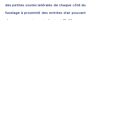
des petites soutes latérales de chaque côté du 
fuselage à proximité des entrées d’air pouvant 
chacune recevoir un missile air-air PL-10.
Le J-20 mesure 20,3 mètres de long et a une 
envergure de 12,9 mètres. Il est fabriqué à 
partir d’alliages avancés, avec un poids à vide 
d’environ 19 000 kg pour une masse maximum 
de 32 000 kg. L’avion affiche un plafond de 20 
km et une vitesse maximale supérieure à Mach 
2 (2 470 km / heure),
Les coûts de recherche et développement du 
J-20 ont été estimés à plus de 30 milliards de 
yuans (4,4 milliards de dollars), avec un coût par 
avion de 100 à 110 millions de dollars.