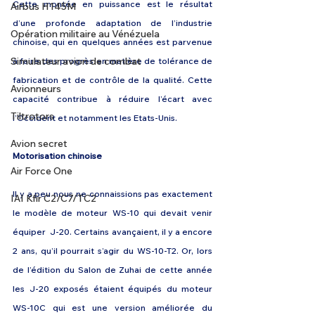
Cette montée en puissance est le résultat 
Airbus H145M
d’une profonde adaptation de l’industrie 
Opération militaire au Vénézuela
chinoise, qui en quelques années est parvenue 
Simulateur avion de combat
à faire des progrès en matière de tolérance de 
fabrication et de contrôle de la qualité. Cette 
Avionneurs
capacité contribue à réduire l’écart avec 
Tiltrotors
l’Occident et notamment les Etats-Unis. 
Avion secret
Motorisation chinoise 
Air Force One
Il y a peu nous ne connaissions pas exactement 
IAI Kfir C2/C7/TC2
le modèle de moteur WS-10 qui devait venir 
équiper  J-20. Certains avançaient, il y a encore 
2 ans, qu’il pourrait s’agir du WS-10-T2. Or, lors 
de l’édition du Salon de Zuhai de cette année 
les J-20 exposés étaient équipés du moteur 
WS-10C qui est une version améliorée du 