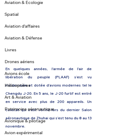
Aviation & Ecologie
Spatial
Aviation d'affaires
Aviation & Défense
Livres
Drones aériens
En quelques années, l'armée de l'air de 
Avions école
libération du peuple (PLAAF) s’est vu 
Hélicoptères
modernisée et dotée d’avions modernes tel le 
Chengdu J-20. En 5 ans, le J-20 furtif est entré 
Art & Aviation
en service avec plus de 200 appareils. Un 
Patrimoine aéronautique
constat qui s’est vérifié lors du dernier Salon 
aéronautique de Zhuhai qui s’est tenu du 8 au 13 
Avionique & pilotage
novembre. 
Avion expérimental