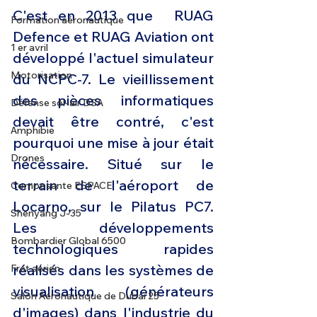
C'est en 2013 que  RUAG 
Formation aéronautique
Defence et RUAG Aviation ont 
1 er avril
développé l'actuel simulateur 
Motorisation
du NCPC-7. Le vieillissement 
des pièces informatiques 
Défense sol-air DSA
devait être contré, c'est 
Amphibie
pourquoi une mise à jour était 
Drones
nécessaire. Situé sur le 
terrain de l'aéroport de 
Composante ESPACE
Locarno, sur le Pilatus PC7. 
Shenyang J-35
Les développements 
Bombardier Global 6500
technologiques rapides 
réalisés dans les systèmes de 
Fret aérien
visualisation (générateurs 
Salon Aéronautique de Dubaï 25
d'images) dans l'industrie du 