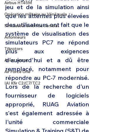
Airbus H145M
jeu et de la simulation ainsi 
Opération militaire au Vénézuela
que les attentes plus élevées 
des utilisateurs ont fait que le 
Simulateur avion de combat
système de visualisation des 
Avionneurs
simulateurs PC7 ne répond 
Tiltrotors
plus aux exigences 
d'aujourd'hui et a dû être 
Avion secret
remplacé, notamment pour 
Air Force One
répondre au PC-7 modernisé. 
IAI Kfir C2/C7/TC2
Lors de la recherche d'un 
fournisseur de logiciels 
approprié, RUAG Aviation 
s'est également adressée à 
l'unité commerciale 
Simulation & Training (S&T) de 