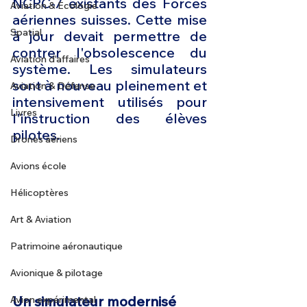
NCPC-7 existants des Forces 
Aviation & Ecologie
aériennes suisses. Cette mise 
Spatial
à jour devait permettre de 
contrer l'obsolescence du 
Aviation d'affaires
système. Les simulateurs 
sont à nouveau pleinement et 
Aviation & Défense
intensivement utilisés pour 
Livres
l'instruction des élèves 
pilotes. 
Drones aériens
Avions école
Hélicoptères
Art & Aviation
Patrimoine aéronautique
Avionique & pilotage
Un simulateur modernisé
Avion expérimental