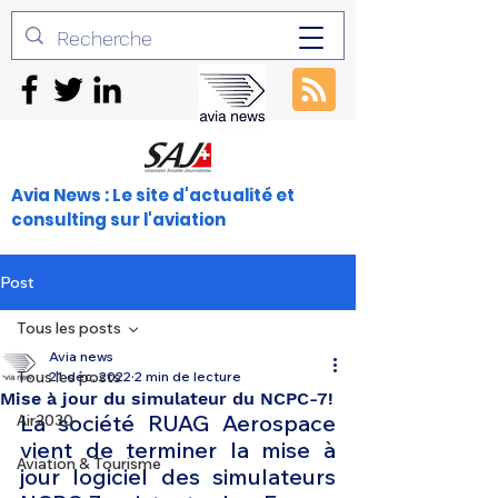
Avia News : Le site d'actualité et
consulting sur l'aviation
Post
Tous les posts
Avia news
Tous les posts
21 déc. 2022
2 min de lecture
Mise à jour du simulateur du NCPC-7!
La société RUAG Aerospace 
Air2030
vient de terminer la mise à 
Aviation & Tourisme
jour logiciel des simulateurs 