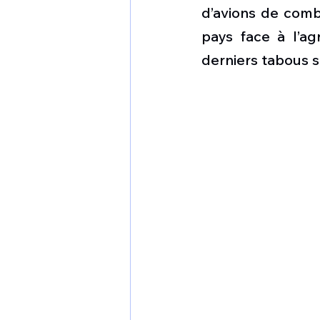
1 er avril
Motorisation
d’avions de comba
pays face à l’ag
derniers tabous s
Shenyang J-35
Bombard
Airbus H145M
Opération
Tiltrotors