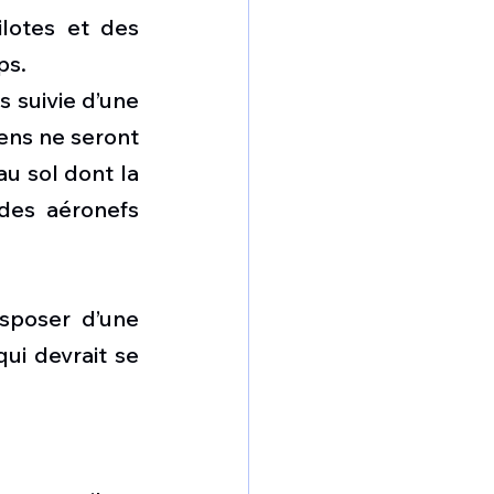
lotes et des 
ps. 
 suivie d’une 
ens ne seront 
u sol dont la 
es aéronefs 
sposer d’une 
ui devrait se 