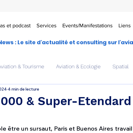
as et podcast
Services
Events/Manifestations
Liens
News : Le site d'actualité et consulting sur l'avi
Aviation & Tourisme
Aviation & Ecologie
Spatial
2024
4 min de lecture
es
Drones aériens
Avions école
Hélicoptère
2000 & Super-Etendard
Avionique & pilotage
Avion expérimental
Form
 être un sursaut, Paris et Buenos Aires travaille