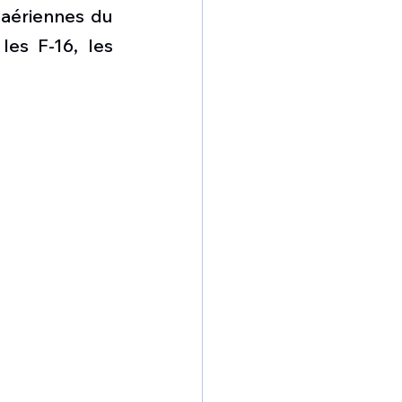
omposante ESPACE
aériennes du 
es F-16, les 
e de Dubaï 25
t
Avionneurs