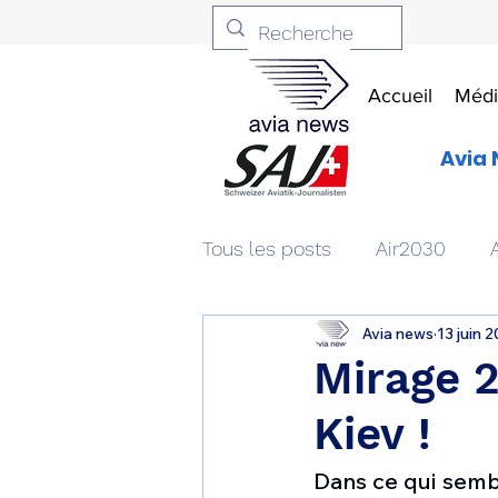
Accueil
Médi
Avia 
Tous les posts
Air2030
Avia news
13 juin 
Aviation & Défense
Livr
Mirage 
Kiev !
Patrimoine aéronautique
Dans ce qui semble