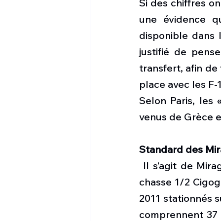
Si des chiffres o
une évidence qu
disponible dans l
justifié de pens
transfert, afin d
place avec les F-1
Selon Paris, les 
venus de Grèce et
Standard des Mir
 Il s’agit de Mir
chasse 1/2 Cigogn
2011 stationnés s
comprennent 37 M