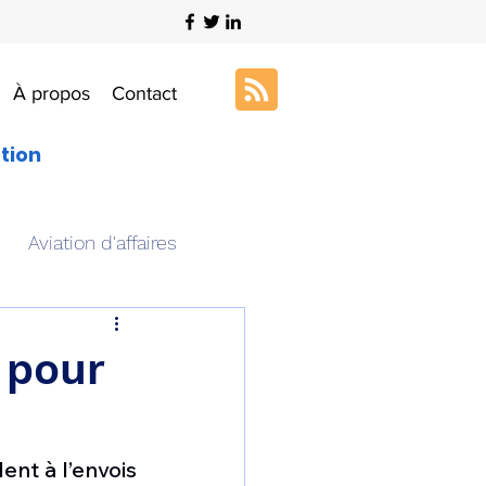
À propos
Contact
ation
Aviation d'affaires
s
Art & Aviation
 pour
ation aéronautique
nt à l’envois 