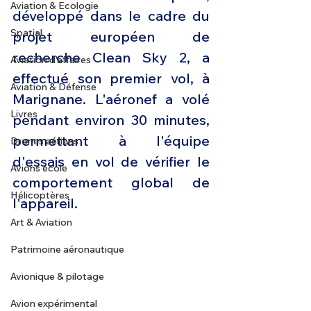
Aviation & Ecologie
développé dans le cadre du 
Spatial
projet européen de 
recherche Clean Sky 2, a 
Aviation d'affaires
effectué son premier vol, à 
Aviation & Défense
Marignane. L'aéronef a volé 
Livres
pendant environ 30 minutes, 
permettant à l'équipe 
Drones aériens
d'essais en vol de vérifier le 
Avions école
comportement global de 
Hélicoptères
l'appareil.
Art & Aviation
Patrimoine aéronautique
Avionique & pilotage
Avion expérimental