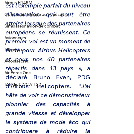
Airbus H145M
est l'exemple parfait du niveau 
d'innovation qui peut être 
Opération militaire au Vénézuela
atteint lorsque des partenaires 
Simulateur avion de combat
européens se réunissent. Ce 
Avionneurs
premier vol est un moment de 
fierté pour Airbus Helicopters 
Tiltrotors
et pour nos 40 partenaires 
Avion secret
répartis dans 13 pays », 
a 
Air Force One
déclaré Bruno Even, PDG 
IAI Kfir C2/C7/TC2
d'Airbus Helicopters.
 "J'ai 
hâte de voir ce démonstrateur 
pionnier des capacités à 
grande vitesse et développer 
le système de mode éco qui 
contribuera à réduire la 