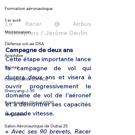
Formation aéronautique
1 er avril
Le Racer @ Airbus 
Helicopters / Jérôme Deulin
Motorisation
Défense sol-air DSA
Campagne de deux ans
Amphibie
Cette étape importante lance 
la campagne de vol qui 
Drones
durera deux ans et visera à 
Composante ESPACE
ouvrir progressivement le 
Shenyang J-35
domaine de vol de l'aéronef 
Bombardier Global 6500
et à démontrer ses capacités 
à grande vitesse.
Fret aérien
Salon Aéronautique de Dubaï 25
« 
Avec ses 90 brevets, Racer 