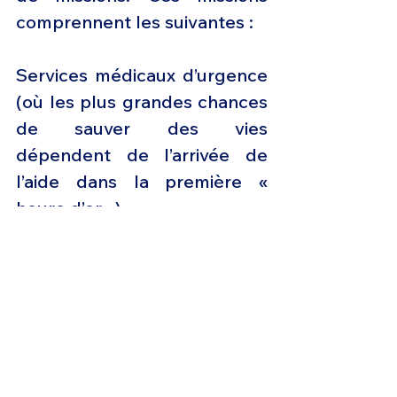
comprennent les suivantes :
Services médicaux d’urgence 
(où les plus grandes chances 
de sauver des vies 
dépendent de l’arrivée de 
l’aide dans la première « 
heure d’or »)
Opérations de recherche et 
de sauvetage
Service publique
Transport commercial
A propos de Clean Sky 2
Clean Sky vise à développer 