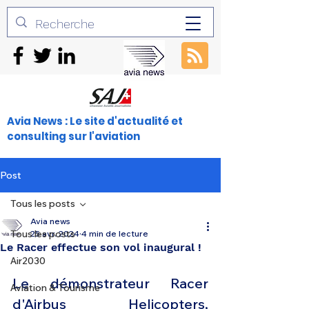
Avia News : Le site d'actualité et
consulting sur l'aviation
Post
Tous les posts
Avia news
Tous les posts
25 avr. 2024
4 min de lecture
Le Racer effectue son vol inaugural !
Air2030
Le démonstrateur Racer 
Aviation & Tourisme
d'Airbus Helicopters, 