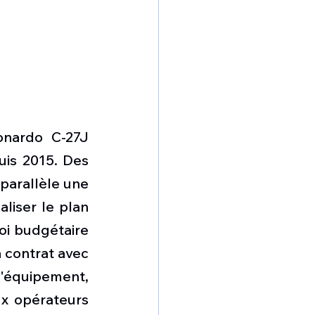
onardo C-27J 
is 2015. Des 
parallèle une 
liser le plan 
oi budgétaire 
 contrat avec 
'équipement, 
x opérateurs 