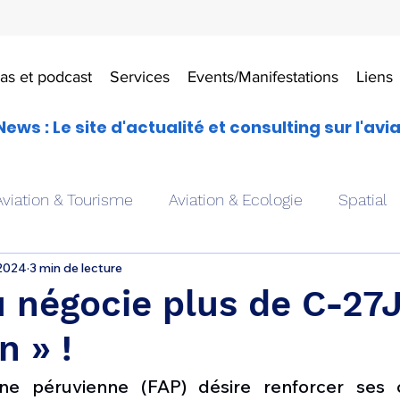
as et podcast
Services
Events/Manifestations
Liens
News : Le site d'actualité et consulting sur l'avi
Aviation & Tourisme
Aviation & Ecologie
Spatial
 2024
3 min de lecture
es
Drones aériens
Avions école
Hélicoptère
 négocie plus de C-27
n » !
Avionique & pilotage
Avion expérimental
Form
ne péruvienne (FAP) désire renforcer ses c