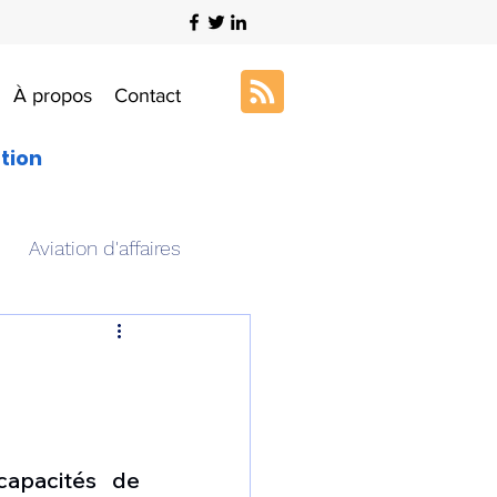
À propos
Contact
ation
Aviation d'affaires
s
Art & Aviation
J
ation aéronautique
apacités de 