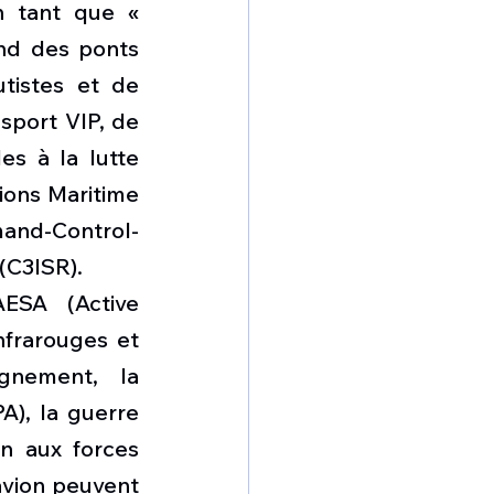
n tant que « 
nd des ponts 
istes et de 
sport VIP, de 
s à la lutte 
ions Maritime 
nd-Control-
(C3ISR).
SA (Active 
frarouges et 
gnement, la 
A), la guerre 
n aux forces 
avion peuvent 