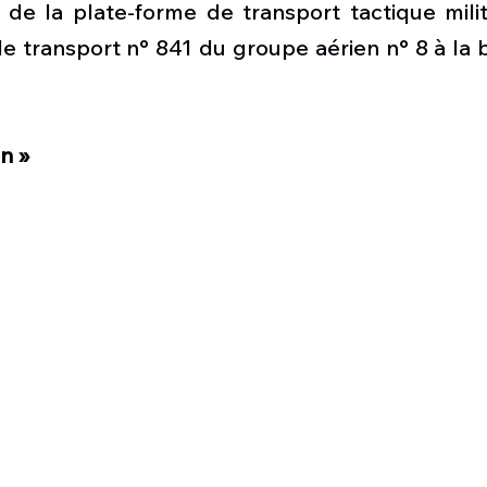
de la plate-forme de transport tactique milita
e transport n° 841 du groupe aérien n° 8 à la 
n »