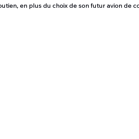
Défense sol-air DSA
Amphibie
Drones
C
outien, en plus du choix de son futur avion de 
ier Global 6500
Fret aérien
Salon Aéronautiqu
 militaire au Vénézuela
Simulateur avion de comba