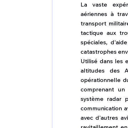
La vaste expér
aériennes à trav
transport militai
tactique aux tro
spéciales, d'aid
catastrophes env
Utilisé dans les 
altitudes des A
opérationnelle d
comprenant un c
système radar p
communication ava
avec d'autres av
ravitaillement en