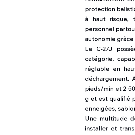
protection balist
à haut risque, 
personnel partout
autonomie grâce à
Le C-27J possè
catégorie, capa
réglable en haut
déchargement. A
pieds/min et 2 50
g et est qualifié
enneigées, sablo
Une multitude de
installer et tra