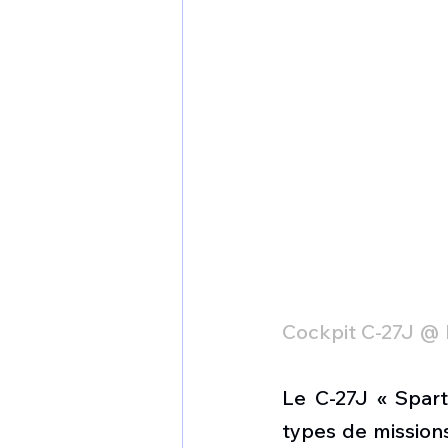
Cockpit C-27J @ 
Le C-27J « Spart
types de missions