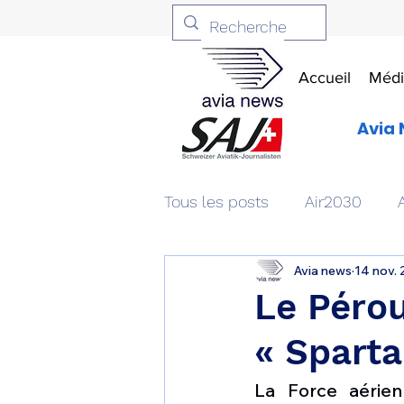
Accueil
Médi
Avia 
Tous les posts
Air2030
Avia news
14 nov.
Aviation & Défense
Livr
Le Pérou
« Sparta
Patrimoine aéronautique
La Force aérien