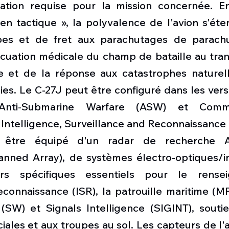
ration requise pour la mission concernée. E
en tactique », la polyvalence de l'avion s'éte
pes et de fret aux parachutages de parachut
acuation médicale du champ de bataille au tran
re et de la réponse aux catastrophes naturelle
ies. Le C-27J peut être configuré dans les vers
 Anti-Submarine Warfare (ASW) et Comma
Intelligence, Surveillance and Reconnaissance 
être équipé d'un radar de recherche AE
canned Array), de systèmes électro-optiques/in
rs spécifiques essentiels pour le rensei
reconnaissance (ISR), la patrouille maritime (MP
 (SW) et Signals Intelligence (SIGINT), soutie
iales et aux troupes au sol. Les capteurs de l'