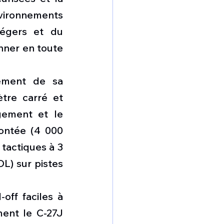
nvironnements 
égers et du 
nner en toute 
ment de sa 
tre carré et 
gement et le 
ntée (4 000 
tactiques à 3 
L) sur pistes 
ff faciles à 
ent le C-27J 