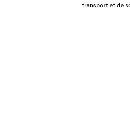
1 er avril
Motorisation
transport et de s
Shenyang J-35
Bombard
Airbus H145M
Opération
Tiltrotors