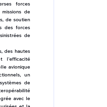
rses forces 
 missions de 
s, de soutien 
s des forces 
inistrées de 
s, des hautes 
'efficacité 
le avionique 
ionnels, un 
systèmes de 
eropérabilité 
grée avec le 
urisées et la 