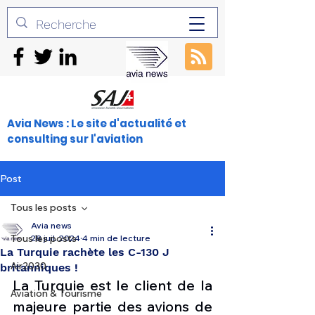
Avia News : Le site d'actualité et
consulting sur l'aviation
Post
Tous les posts
Avia news
Tous les posts
28 juil. 2024
4 min de lecture
La Turquie rachète les C-130 J
Air2030
britanniques !
La Turquie est le client de la 
Aviation & Tourisme
majeure partie des avions de 