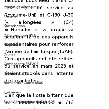
tactique Lockheed Martin C-
130 J (C5 en service au 
Formation aéronautique
Royaume-Uni) et C-130 J-30 
1 er avril
(« allongées » (C4) 
Motorisation
)« Hercules ». La Turquie va 
Défense sol-air DSA
acquérir 12 de ces appareils 
excédentaires pour renforcer 
Amphibie
l'armée de l'air turque (TuAF). 
Drones
Ces appareils ont été retirés 
Composante ESPACE
du service en mars 2023 et 
étaient stockés dans l’attente 
Shenyang J-35
d’être achetés. 
Bombardier Global 6500
Fret aérien
Bien que la flotte britannique 
de C-130J/C-130J-30 ait été 
Salon Aéronautique de Dubaï 25