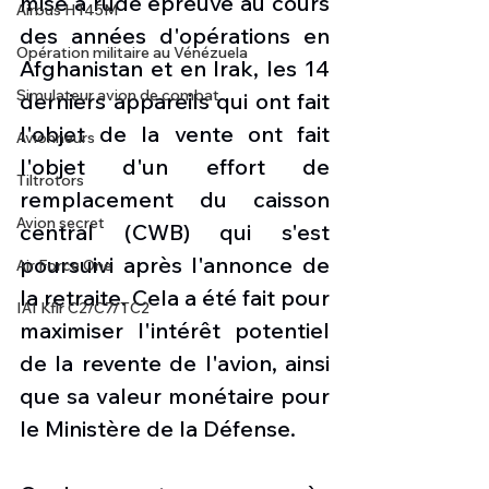
mise à rude épreuve au cours 
Airbus H145M
des années d'opérations en 
Opération militaire au Vénézuela
Afghanistan et en Irak, les 14 
Simulateur avion de combat
derniers appareils qui ont fait 
l'objet de la vente ont fait 
Avionneurs
l'objet d'un effort de 
Tiltrotors
remplacement du caisson 
Avion secret
central (CWB) qui s'est 
poursuivi après l'annonce de 
Air Force One
la retraite. Cela a été fait pour 
IAI Kfir C2/C7/TC2
maximiser l'intérêt potentiel 
de la revente de l'avion, ainsi 
que sa valeur monétaire pour 
le Ministère de la Défense.