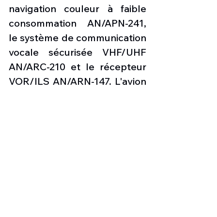
navigation couleur à faible 
consommation AN/APN-241, 
le système de communication 
vocale sécurisée VHF/UHF 
AN/ARC-210 et le récepteur 
VOR/ILS AN/ARN-147. L'avion 
est également équipé d'un 
système de navigation 
aérienne tactique (TACAN) et 
d'un système de 
positionnement global (GPS) 
pour une navigation 
précise. L'autonomie 
opérationnelle du C-130 J 
varie en fonction du profil de 