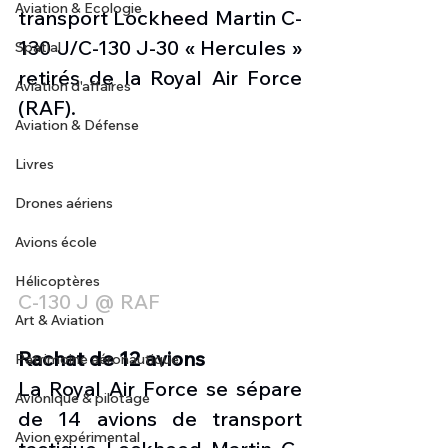
Aviation & Ecologie
transport Lockheed Martin C-
130 J/C-130 J-30 « Hercules » 
Spatial
retirés de la Royal Air Force 
Aviation d'affaires
(RAF). 
Aviation & Défense
Livres
Drones aériens
Avions école
Hélicoptères
C-130 J @ RAF
Art & Aviation
Rachat de 12 avions 
Patrimoine aéronautique
La Royal Air Force se sépare 
Avionique & pilotage
de 14 avions de transport 
Avion expérimental