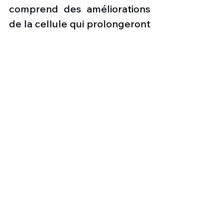
comprend des améliorations 
de la cellule qui prolongeront 
le temps de vol des F-16 de 
8’000 à 12’000 heures de vol. 
TAI Aerospace installe des 
améliorations dans le cockpit 
qui intègrent des 
composants électroniques 
améliorés fabriqués eux aussi 
en Turquie.
Photo : 
F-16 C turc @
Türk 
Hava Kuvvetleri 
les nouvelles de l'aviation
Force aérienne turque