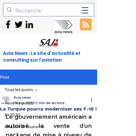
Avia News : Le site d'actualité et
consulting sur l'aviation
Post
Tous les posts
Avia news
Tous les posts
19 avr. 2023
2 min de lecture
La Turquie pourra moderniser ses F-16 !
Air2030
Le gouvernement américain a 
autorisé la vente d’un 
Aviation & Tourisme
package de mise à niveau de 