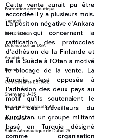
Cette vente aurait pu être 
Formation aéronautique
accordée il y a plusieurs mois. 
1 er avril
La position négative d'Ankara 
en ce qui concernant la 
Motorisation
ratification des protocoles 
Défense sol-air DSA
d'adhésion de la Finlande et 
Amphibie
de la Suède à l’Otan a motivé 
le blocage de la vente. La 
Drones
Turquie s'est opposée à 
Composante ESPACE
l'adhésion des deux pays au 
Shenyang J-35
motif qu'ils soutenaient le 
Bombardier Global 6500
Parti des travailleurs du 
Kurdistan, un groupe militant 
Fret aérien
basé en Turquie désigné 
Salon Aéronautique de Dubaï 25
comme organisation 