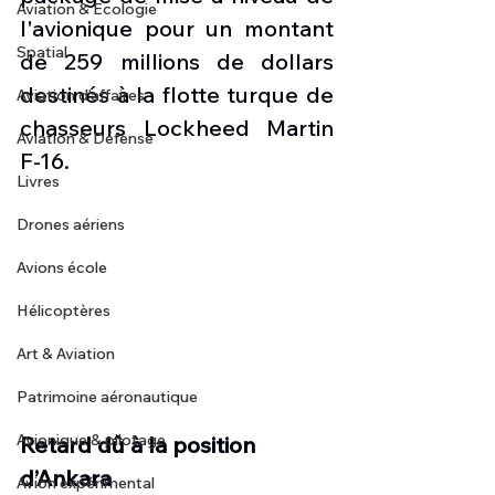
Aviation & Ecologie
l'avionique pour un montant 
Spatial
de 259 millions de dollars 
destinés à la flotte turque de 
Aviation d'affaires
chasseurs Lockheed Martin 
Aviation & Défense
F-16.
Livres
Drones aériens
Avions école
Hélicoptères
Art & Aviation
Patrimoine aéronautique
Avionique & pilotage
Retard dû à la position 
d’Ankara 
Avion expérimental