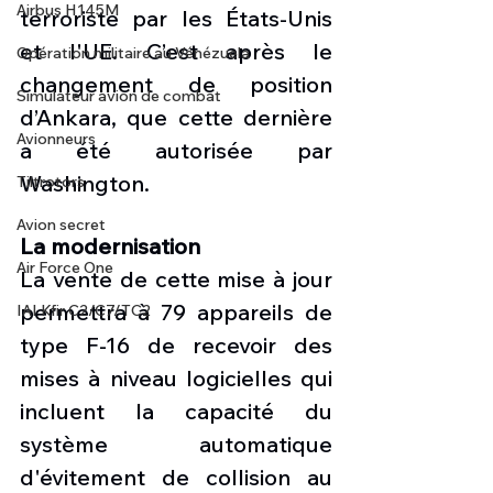
Airbus H145M
terroriste par les États-Unis 
et l'UE. C’est après le 
Opération militaire au Vénézuela
changement de position 
Simulateur avion de combat
d’Ankara, que cette dernière 
Avionneurs
a été autorisée par 
Washington. 
Tiltrotors
Avion secret
La modernisation 
Air Force One
La vente de cette mise à jour 
permettra à 79 appareils de 
IAI Kfir C2/C7/TC2
type F-16 de recevoir des 
mises à niveau logicielles qui 
incluent la capacité du 
système automatique 
d'évitement de collision au 