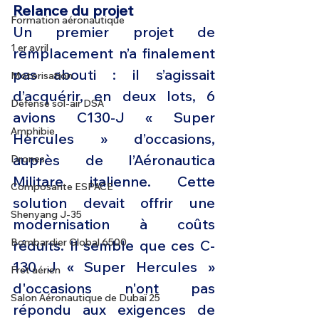
Relance du projet
Formation aéronautique
Un premier projet de 
1 er avril
remplacement n’a finalement 
pas abouti : il s’agissait 
Motorisation
d’acquérir, en deux lots, 6 
Défense sol-air DSA
avions C130-J « Super 
Amphibie
Hercules » d’occasions, 
auprès de l’Aéronautica 
Drones
Militare italienne. Cette 
Composante ESPACE
solution devait offrir une 
Shenyang J-35
modernisation à coûts 
Bombardier Global 6500
réduits. Il semble que ces C-
130 J « Super Hercules » 
Fret aérien
d'occasions n'ont pas 
Salon Aéronautique de Dubaï 25
répondu aux exigences de 