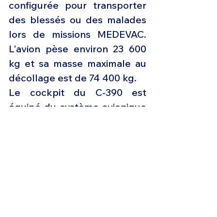
configurée pour transporter 
des blessés ou des malades 
lors de missions MEDEVAC. 
L'avion pèse environ 23 600 
kg et sa masse maximale au 
décollage est de 74 400 kg.
Le cockpit du C-390 est 
équipé du système avionique 
Pro Line Fusion de Collins 
Aerospace qui comprend 
cinq écrans LCD haute 
résolution compatibles avec 
le système d'imagerie de 
vision nocturne (NVIS) de 15 
pouces. L'interface homme-