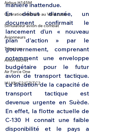
Airbus H145M
manière inattendue.
En début d’année, un 
Opération militaire au Vénézuela
document confirmait le 
Simulateur avion de combat
lancement d’un « nouveau 
Avionneurs
plan d'action » par le 
gouvernement, comprenant 
Tiltrotors
notamment une enveloppe 
Avion secret
budgétaire pour le futur 
Air Force One
avion de transport tactique. 
IAI Kfir C2/C7/TC2
La situation de la capacité de 
transport tactique est 
devenue urgente en Suède. 
En effet, la flotte actuelle de 
C-130 H connait une faible 
disponibilité et le pays a 