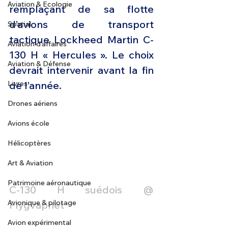
Aviation & Ecologie
remplaçant de sa flotte 
d’avions de transport 
Spatial
tactique Lockheed Martin C-
Aviation d'affaires
130 H « Hercules ». Le choix 
Aviation & Défense
devrait intervenir avant la fin 
Livres
de l’année.
Drones aériens
Avions école
Hélicoptères
Art & Aviation
Patrimoine aéronautique
C-130 H suédois @ 
Avionique & pilotage
Flygvapnet
Avion expérimental