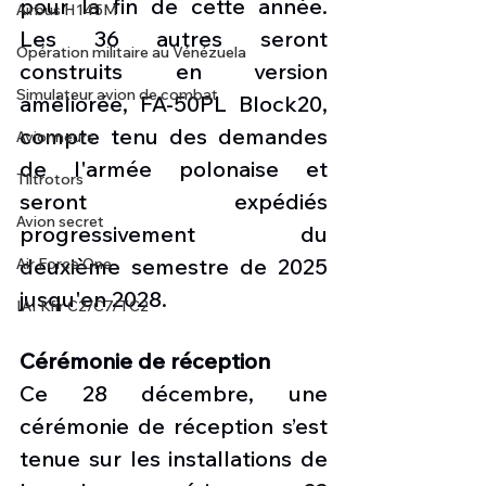
pour la fin de cette année. 
Airbus H145M
Les 36 autres seront 
Opération militaire au Vénézuela
construits en version 
Simulateur avion de combat
améliorée, FA-50PL Block20, 
compte tenu des demandes 
Avionneurs
de l'armée polonaise et 
Tiltrotors
seront expédiés 
Avion secret
progressivement du 
deuxième semestre de 2025 
Air Force One
jusqu'en 2028.
IAI Kfir C2/C7/TC2
Cérémonie de réception
Ce 28 décembre, une 
cérémonie de réception s’est 
tenue sur les installations de 