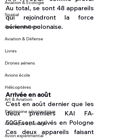
Aviation & Ecologie
Au total, se sont 48 appareils 
Spatial
qui rejoindront la force 
aérienne polonaise.
Aviation d'affaires
Aviation & Défense
Livres
Drones aériens
Avions école
Hélicoptères
Arrivée en août
Art & Aviation
C’est en août dernier que les 
Patrimoine aéronautique
deux premiers KAI FA-
50GFsont arrivés en Pologne 
Avionique & pilotage
Ces deux appareils faisant 
Avion expérimental