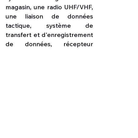
magasin, une radio UHF/VHF, 
une liaison de données 
tactique, système de 
transfert et d'enregistrement 
de données, récepteur 
d'alerte radar (RWR) et 
système de distribution de 
contre-mesures (CMDS).
Les avions FA-50 peuvent 
transporter une charge 
d'armes allant jusqu'à 4,5 t. 
L'avion peut être armé de 
missiles air-air à courte 
portée AIM-9 Sidewinder, de 