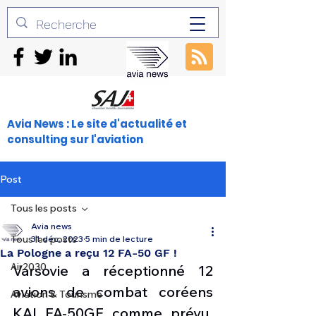
Avia News : Le site d'actualité et
consulting sur l'aviation
Post
Tous les posts
Avia news
Tous les posts
31 déc. 2023
5 min de lecture
La Pologne a reçu 12 FA-50 GF !
Air2030
Varsovie a réceptionné 12 
avions de combat coréens 
Aviation & Tourisme
KAI FA-50GF comme prévu. 