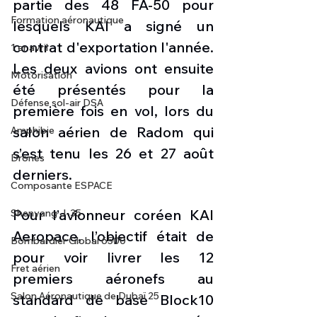
partie des 48 FA-50 pour 
Formation aéronautique
lesquels KAI a signé un 
contrat d'exportation l'année. 
1 er avril
Les deux avions ont ensuite 
Motorisation
été présentés pour la 
Défense sol-air DSA
première fois en vol, lors du 
salon aérien de Radom qui 
Amphibie
s’est tenu les 26 et 27 août 
Drones
derniers.
Composante ESPACE
Pour l’avionneur coréen KAI 
Shenyang J-35
Aeropace, l’objectif était de 
Bombardier Global 6500
pour voir livrer les 12 
Fret aérien
premiers aéronefs au 
Salon Aéronautique de Dubaï 25
standard de base Block10 