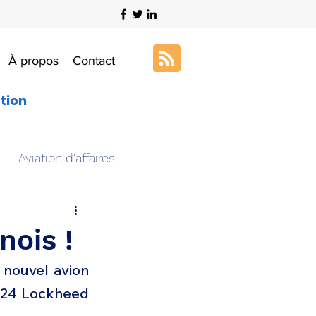
À propos
Contact
ation
Aviation d'affaires
s
Art & Aviation
nois !
 nouvel avion 
ation aéronautique
 24 Lockheed 