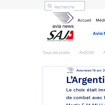
Accueil
Médi
Avia 
Tous les posts
Air2030
Avia news
16 avr. 
Aviation & Défense
Livr
L’Argent
Le choix était im
Patrimoine aéronautique
de combat avec l