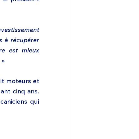
nvestissement 
 à récupérer 
re est mieux 
. »
it moteurs et 
nt cinq ans. 
aniciens qui 