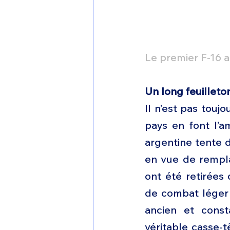
Le premier F-16 
Un long feuilleto
Il n’est pas touj
pays en font l’a
argentine tente 
en vue de remplac
ont été retirées 
de combat léger 
ancien et const
véritable casse-t