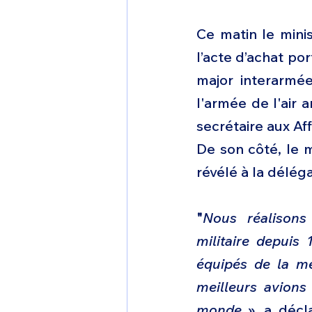
Ce matin le minis
l’acte d’achat po
major interarmée
l'armée de l'air 
secrétaire aux Af
De son côté, le 
révélé à la délég
"
Nous réalisons 
militaire depuis 
équipés de la me
meilleurs avions
monde
 », a décl