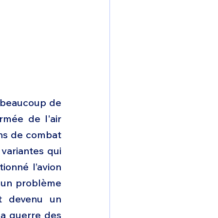
, beaucoup de 
mée de l'air 
ns de combat 
variantes qui 
ionné l’avion 
 un problème 
t devenu un 
a guerre des 