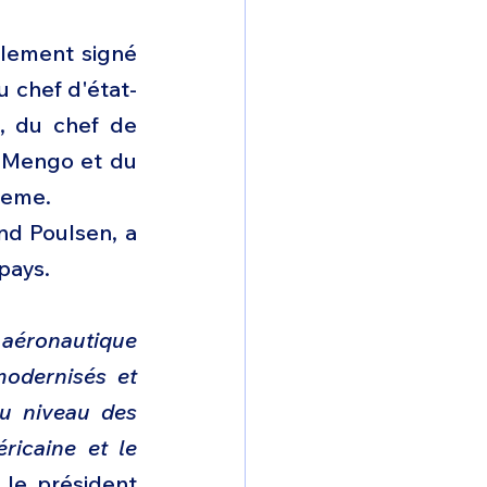
llement signé 
 chef d'état-
, du chef de 
 Mengo et du 
leme.
d Poulsen, a 
pays. 
aéronautique 
modernisés et 
u niveau des 
icaine et le 
le président 