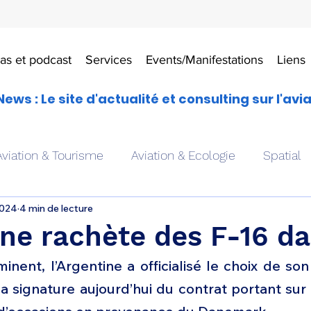
as et podcast
Services
Events/Manifestations
Liens
News : Le site d'actualité et consulting sur l'avi
Aviation & Tourisme
Aviation & Ecologie
Spatial
2024
4 min de lecture
es
Drones aériens
Avions école
Hélicoptère
ine rachète des F-16 da
minent, l’Argentine a officialisé le choix de son
Avionique & pilotage
Avion expérimental
Form
a signature aujourd’hui du contrat portant sur