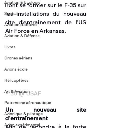
Aviation & Ecologie
iront se former sur le F-35 sur 
les installations du nouveau 
Spatial
site d’entraînement de l’US 
Aviation d'affaires
Air Force en Arkansas.
Aviation & Défense
Livres
Drones aériens
Avions école
Hélicoptères
Art & Aviation
F-35 @ USAF
Patrimoine aéronautique
Un nouveau site 
Avionique & pilotage
d'entraînement
Avion expérimental
Afin de répondre à la forte 