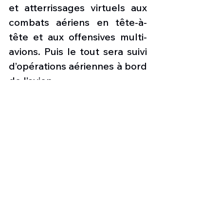
et atterrissages virtuels aux 
combats aériens en tête-à-
tête et aux offensives multi-
avions. Puis le tout sera suivi 
d’opérations aériennes à bord 
de l’avion.
À partir de ce moment, les 
élèves pilotes se dirigeront 
vers l’attaque de surface et la 
suppression de la défense 
aérienne ennemie 
(SEAD/DEAD), ainsi que vers 
certaines missions plus 
élevées comme la contre-
attaque offensive, l’escorte 