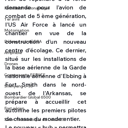
demande pour l’avion de 
Formation aéronautique
combat de 5 ème génération, 
1 er avril
l’US Air Force à lancé un 
Motorisation
chantier en vue de la 
construction d’un nouveau 
Défense sol-air DSA
centre d’écolage. Ce dernier, 
Amphibie
situé sur les installations de 
Drones
la base aérienne de la Garde 
Composante ESPACE
nationale aérienne d'Ebbing à 
Fort Smith dans le nord-
Shenyang J-35
ouest de l'Arkansas, se 
Bombardier Global 6500
prépare à accueillir cet 
Fret aérien
automne les premiers pilotes 
de chasse du monde entier.
Salon Aéronautique de Dubaï 25
Le nouveau « hub » permettra 