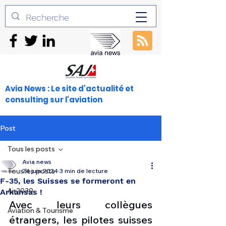
Avia News : Le site d'actualité et
consulting sur l'aviation
Post
Tous les posts
Avia news
Tous les posts
24 juin 2024
3 min de lecture
F-35, les Suisses se formeront en
Air2030
Arkansas !
Avec leurs collègues 
Aviation & Tourisme
étrangers, les pilotes suisses 