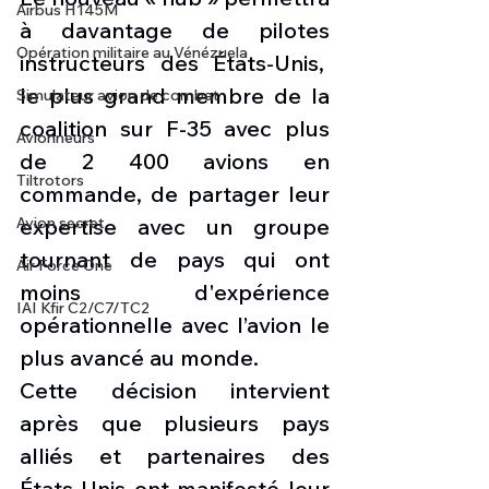
Airbus H145M
à davantage de pilotes 
Opération militaire au Vénézuela
instructeurs des États-Unis,  
le plus grand membre de la 
Simulateur avion de combat
coalition sur F-35 avec plus 
Avionneurs
de 2 400 avions en 
Tiltrotors
commande, de partager leur 
Avion secret
expertise avec un groupe 
tournant de pays qui ont 
Air Force One
moins d'expérience 
IAI Kfir C2/C7/TC2
opérationnelle avec l’avion le 
plus avancé au monde.
Cette décision intervient 
après que plusieurs pays 
alliés et partenaires des 
États-Unis ont manifesté leur 