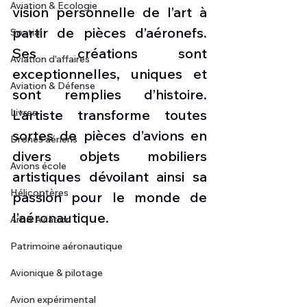
Aviation & Ecologie
vision personnelle de l’art à 
partir de pièces d’aéronefs.  
Spatial
Ses créations sont 
Aviation d'affaires
exceptionnelles, uniques et 
Aviation & Défense
sont remplies d’histoire. 
Livres
L’artiste transforme toutes 
sortes de pièces d’avions en 
Drones aériens
divers objets mobiliers 
Avions école
artistiques dévoilant ainsi sa 
Hélicoptères
passion pour le monde de 
l’aéronautique.
Art & Aviation
Patrimoine aéronautique
Avionique & pilotage
Avion expérimental