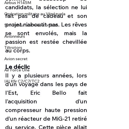
Airbus H145M
candidats, la sélection ne lui 
Opération militaire au Vénézuela
fait pas de cadeau et son 
projet n’aboutit pas. Les rêves 
Simulateur avion de combat
se sont envolés, mais la 
Avionneurs
passion est restée chevillée 
Tiltrotors
au corps.
Avion secret
Le déclic 
Air Force One
Il y a plusieurs années, lors 
IAI Kfir C2/C7/TC2
d’un voyage dans les pays de 
l’Est, Eric Bello fait 
l’acquisition d’un 
compresseur haute pression 
d’un réacteur de MiG-21 retiré 
du service. Cette pièce allait 