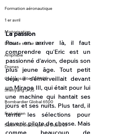
Formation aéronautique
1 er avril
Motorisation
La passion
Pour en arriver là, il faut 
Défense sol-air DSA
comprendre qu’Eric est un 
Amphibie
passionné d’avion, depuis son 
Drones
plus jeune âge. Tout petit 
déjà, il s’émerveillait devant 
Composante ESPACE
un Mirage III, qui était pour lui 
Shenyang J-35
une machine qui hantait ses 
Bombardier Global 6500
jours et ses nuits. Plus tard, il 
Fret aérien
tente les sélections pour 
devenir pilote de chasse. Mais 
Salon Aéronautique de Dubaï 25
comme beaucoup de 