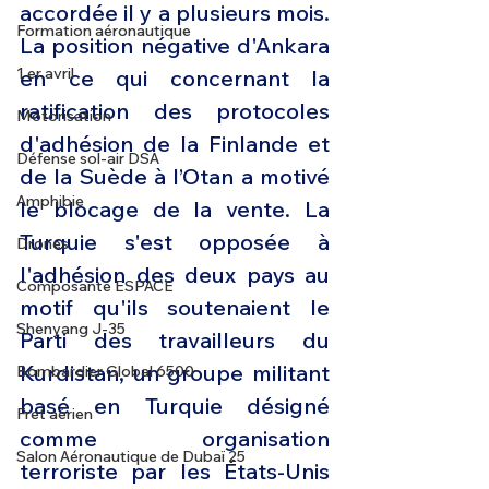
accordée il y a plusieurs mois. 
Formation aéronautique
La position négative d'Ankara 
1 er avril
en ce qui concernant la 
ratification des protocoles 
Motorisation
d'adhésion de la Finlande et 
Défense sol-air DSA
de la Suède à l’Otan a motivé 
Amphibie
le blocage de la vente. La 
Turquie s'est opposée à 
Drones
l'adhésion des deux pays au 
Composante ESPACE
motif qu'ils soutenaient le 
Shenyang J-35
Parti des travailleurs du 
Kurdistan, un groupe militant 
Bombardier Global 6500
basé en Turquie désigné 
Fret aérien
comme organisation 
Salon Aéronautique de Dubaï 25
terroriste par les États-Unis 