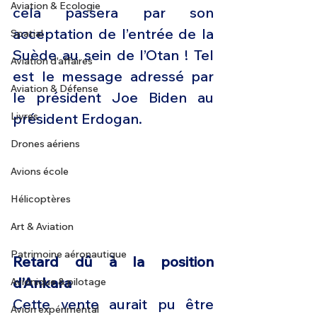
Aviation & Ecologie
cela passera par son 
acceptation de l’entrée de la 
Spatial
Suède au sein de l’Otan ! Tel 
Aviation d'affaires
est le message adressé par 
Aviation & Défense
le président Joe Biden au 
Livres
président Erdogan. 
Drones aériens
Avions école
Hélicoptères
Art & Aviation
Patrimoine aéronautique
Retard dû à la position 
d’Ankara 
Avionique & pilotage
Cette vente aurait pu être 
Avion expérimental