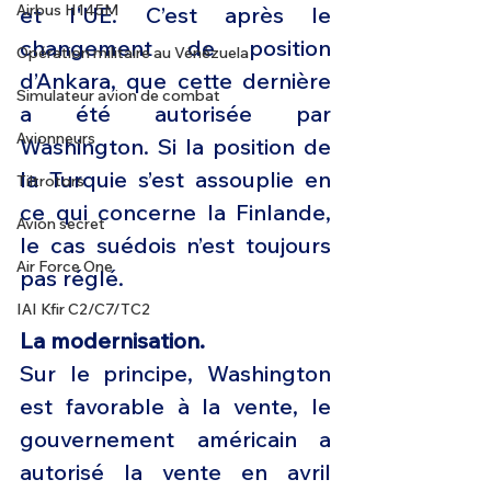
Airbus H145M
et l'UE. C’est après le 
changement de position 
Opération militaire au Vénézuela
d’Ankara, que cette dernière 
Simulateur avion de combat
a été autorisée par 
Avionneurs
Washington. Si la position de 
la Turquie s’est assouplie en 
Tiltrotors
ce qui concerne la Finlande, 
Avion secret
le cas suédois n’est toujours 
Air Force One
pas réglé.
IAI Kfir C2/C7/TC2
La modernisation.
Sur le principe, Washington 
est favorable à la vente, le 
gouvernement américain a 
autorisé la vente en avril 