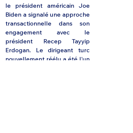
le président américain Joe 
Biden a signalé une approche 
transactionnelle dans son 
engagement avec le 
président Recep Tayyip 
Erdogan. Le dirigeant turc 
nouvellement réélu a été l'un 
des membres les plus 
importants mais les plus 
compliqués de l'alliance 
militaire transatlantique. 
Biden s'est entretenu avec 
Erdogan lundi pour le féliciter 
d'avoir remporté son 
troisième mandat 