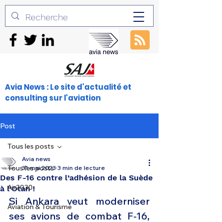
Avia News : Le site d'actualité et
consulting sur l'aviation
Post
Tous les posts
Avia news
Tous les posts
31 mai 2023
3 min de lecture
Des F-16 contre l’adhésion de la Suède
Air2030
à l’Otan !
Si Ankara veut moderniser 
Aviation & Tourisme
ses avions de combat F-16, 