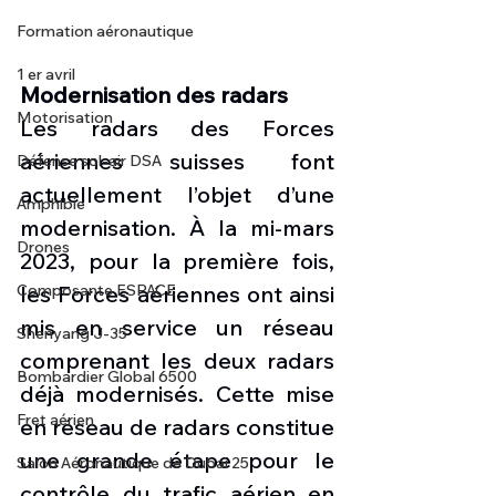
Formation aéronautique
1 er avril
Modernisation des radars
Motorisation
Les radars des Forces 
aériennes suisses font 
Défense sol-air DSA
actuellement l’objet d’une 
Amphibie
modernisation. À la mi-mars 
Drones
2023, pour la première fois, 
les Forces aériennes ont ainsi 
Composante ESPACE
mis en service un réseau 
Shenyang J-35
comprenant les deux radars 
Bombardier Global 6500
déjà modernisés. Cette mise 
Fret aérien
en réseau de radars constitue 
une grande étape pour le 
Salon Aéronautique de Dubaï 25
contrôle du trafic aérien en 