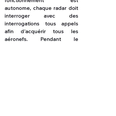
fonctionnement est 
autonome, chaque radar doit 
interroger avec des 
interrogations tous appels 
afin d'acquérir tous les 
aéronefs. Pendant le 
fonctionnement du cluster, 
les informations de l'avion 
sont transférées via le réseau 
entre les stations. C'est la 
raison pour laquelle les 
acquisitions d'avions ne sont 
pas nécessaires lorsqu'ils 
sont sous couverture radar.
Compensez les éventuels 