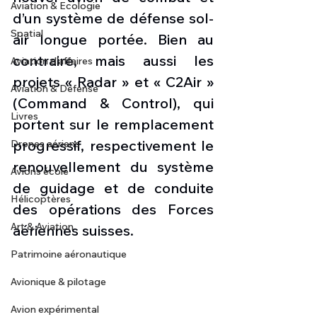
Aviation & Ecologie
d’un système de défense sol-
Spatial
air longue portée. Bien au 
contraire, mais aussi les 
Aviation d'affaires
projets « Radar » et « C2Air » 
Aviation & Défense
(Command & Control), qui 
Livres
portent sur le remplacement 
progressif, respectivement le 
Drones aériens
renouvellement du système 
Avions école
de guidage et de conduite 
Hélicoptères
des opérations des Forces 
Art & Aviation
aériennes suisses.
Patrimoine aéronautique
Avionique & pilotage
Avion expérimental