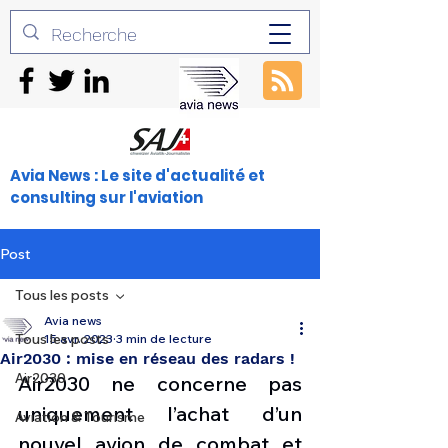
Avia News : Le site d'actualité et
consulting sur l'aviation
Post
Tous les posts
Avia news
Tous les posts
15 avr. 2023
3 min de lecture
Air2030 : mise en réseau des radars !
Air2030
Air2030 ne concerne pas 
uniquement l’achat d’un 
Aviation & Tourisme
nouvel avion de combat et 