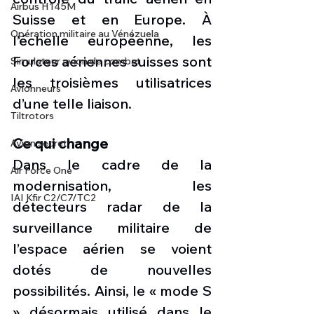
Airbus H145M
Suisse et en Europe. À 
Opération militaire au Vénézuela
l’échelle européenne, les 
Forces aériennes suisses sont 
Simulateur avion de combat
les troisièmes utilisatrices 
Avionneurs
d’une telle liaison.
Tiltrotors
Ce qui change
Avion secret
Dans le cadre de la 
Air Force One
modernisation, les 
IAI Kfir C2/C7/TC2
détecteurs radar de la 
surveillance militaire de 
l’espace aérien se voient 
dotés de nouvelles 
possibilités. Ainsi, le « mode S 
» désormais utilisé dans le 