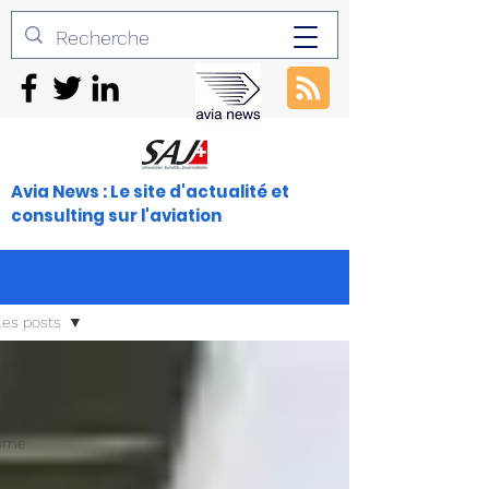
Avia News : Le site d'actualité et
consulting sur l'aviation
les posts
les posts
30
ion &
isme
ion &