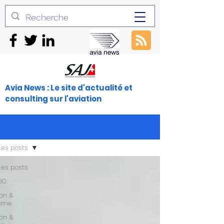
Avia News : Le site d'actualité et
consulting sur l'aviation
les posts
les posts
30
ion &
isme
ion &