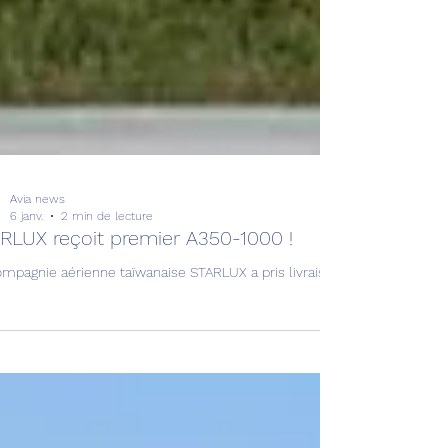
Avia news
6 janv.
2 min de lecture
RLUX reçoit premier A350-1000 !
ompagnie aérienne taïwanaise STARLUX a pris livraison de son premier