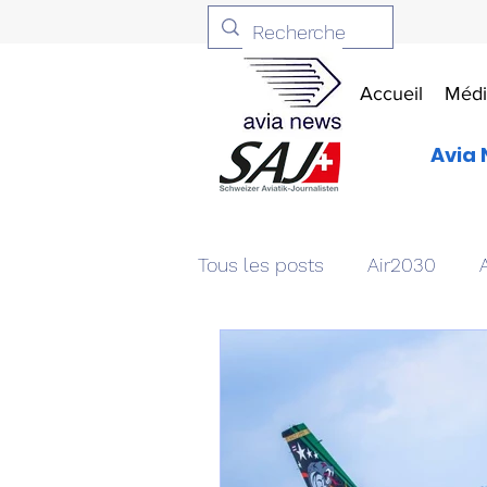
Accueil
Médi
Avia 
Tous les posts
Air2030
Aviation & Défense
Livr
Patrimoine aéronautique