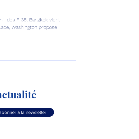
omposante ESPACE
ir des F-35, Bangkok vient
a place, Washington propose
e de Dubaï 25
t
Avionneurs
ctualité
abonner à la newsletter