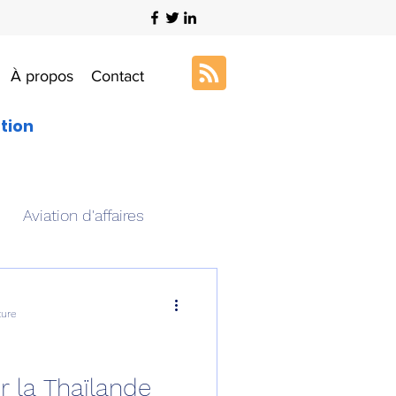
À propos
Contact
ation
Aviation d'affaires
s
Art & Aviation
ture
ation aéronautique
r la Thaïlande