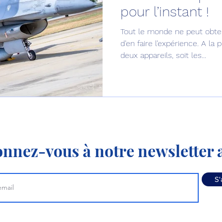
pour l’instant !
Défense sol-air DSA
Amphibie
Drones
C
Tout le monde ne peut obten
d’en faire l’expérience. A l
deux appareils, soit les...
ier Global 6500
Fret aérien
Salon Aéronautiqu
 militaire au Vénézuela
Simulateur avion de comba
nnez-vous à notre newsletter a
S'