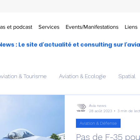
as et podcast
Services
Events/Manifestations
Liens
News : Le site d'actualité et consulting sur l'avi
Aviation & Tourisme
Aviation & Ecologie
Spatial
es
Drones aériens
Avions école
Hélicoptère
Avia news
28 août 2023
3 min de lec
Aviation & Défense
Avionique & pilotage
Avion expérimental
Form
Pas de F-35 pou