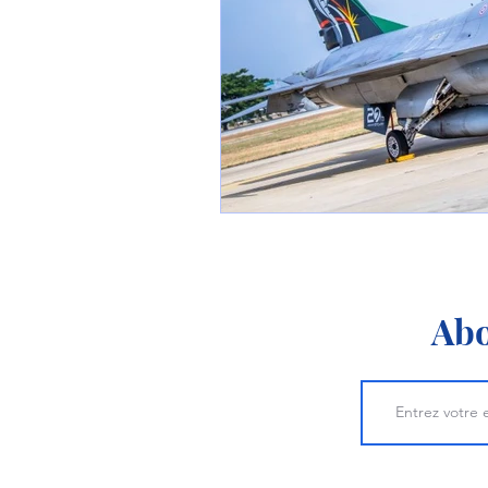
1 er avril
Motorisation
Shenyang J-35
Bombard
Airbus H145M
Opération
Tiltrotors
Abo