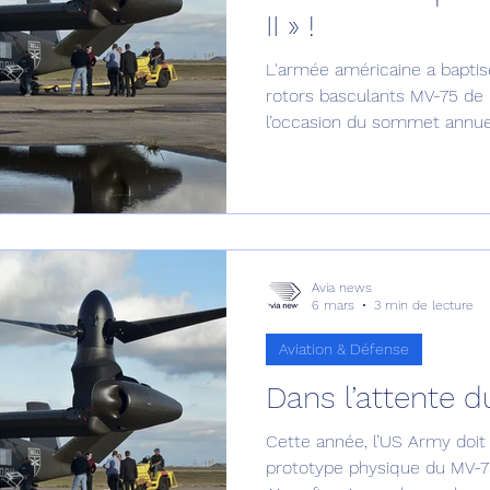
II » !
Défense sol-air DSA
Amphibie
Drones
C
L'armée américaine a baptisé
rotors basculants MV-75 de l
l’occasion du sommet annuel
ier Global 6500
Fret aérien
Salon Aéronautiqu
guerre de l'Army Aviation As
Nashville, dans le Tennessee
 militaire au Vénézuela
Simulateur avion de comba
Avia news
6 mars
3 min de lecture
Aviation & Défense
Dans l’attente d
Cette année, l’US Army doit
prototype physique du MV-7