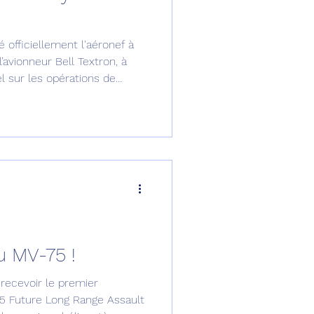
omposante ESPACE
 officiellement l'aéronef à
’avionneur Bell Textron, à
 sur les opérations de
e de Dubaï 25
sociation of America à
.
t
Avionneurs
u MV-75 !
 recevoir le premier
5 Future Long Range Assault