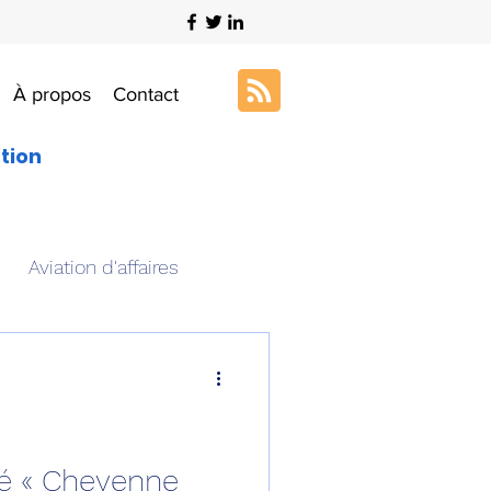
À propos
Contact
ation
Aviation d'affaires
s
Art & Aviation
ation aéronautique
sé « Cheyenne