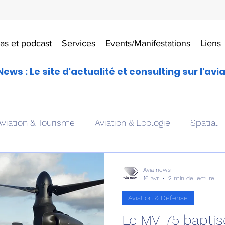
as et podcast
Services
Events/Manifestations
Liens
News : Le site d'actualité et consulting sur l'avi
Aviation & Tourisme
Aviation & Ecologie
Spatial
es
Drones aériens
Avions école
Hélicoptère
Avia news
16 avr.
2 min de lecture
Aviation & Défense
Avionique & pilotage
Avion expérimental
Form
Le MV-75 bapti