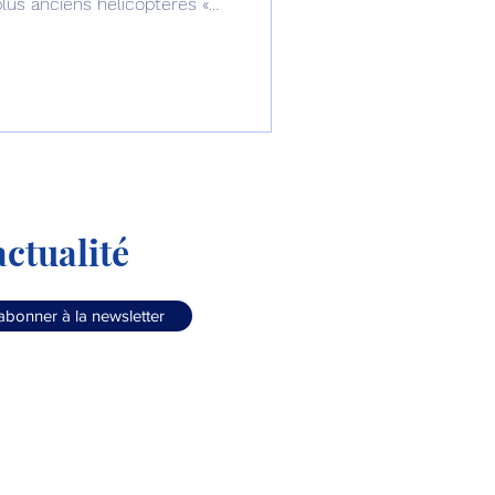
plus anciens hélicoptères «
30.
ctualité
abonner à la newsletter