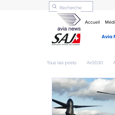
Accueil
Médi
Avia 
Tous les posts
Air2030
Aviation & Défense
Livr
Patrimoine aéronautique