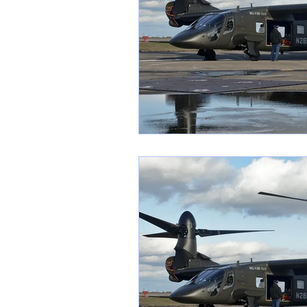
1 er avril
Motorisation
Shenyang J-35
Bombard
Airbus H145M
Opération
Tiltrotors