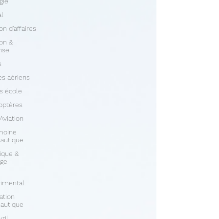
gie
al
on d'affaires
ion &
nse
s
s aériens
s école
optères
 Aviation
moine
autique
ique &
age
rimental
ation
autique
vril