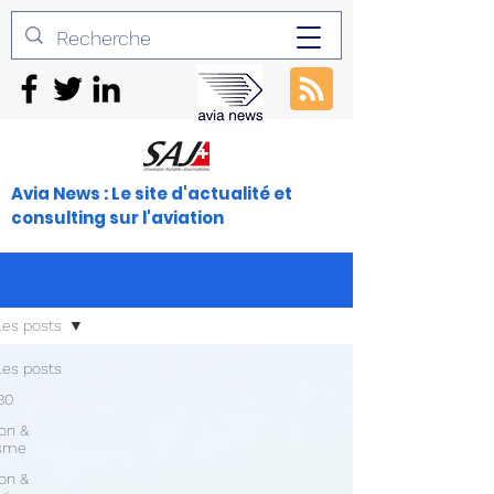
Avia News : Le site d'actualité et
consulting sur l'aviation
les posts
les posts
30
ion &
isme
ion &