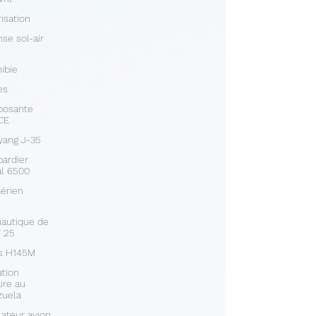
isation
se sol-air
ibie
es
osante
CE
yang J-35
ardier
l 6500
aérien
autique de
 25
us H145M
tion
aire au
zuela
ateur avion