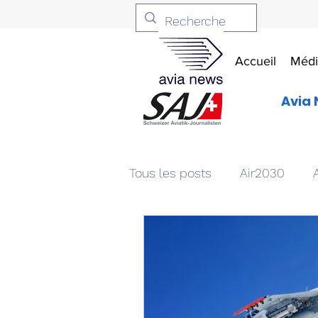
Accueil
Médi
Avia 
Tous les posts
Air2030
Aviation & Défense
Livr
Patrimoine aéronautique