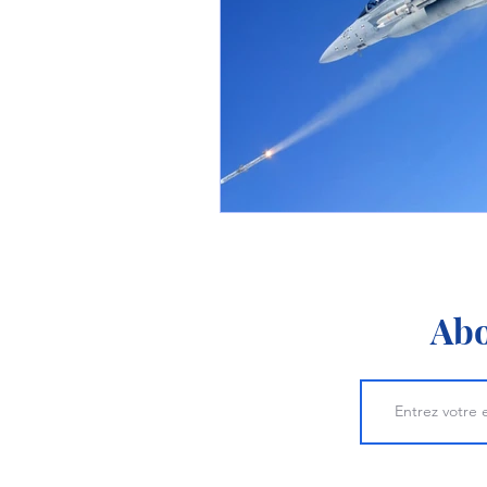
1 er avril
Motorisation
Shenyang J-35
Bombard
Airbus H145M
Opération
Tiltrotors
Abo