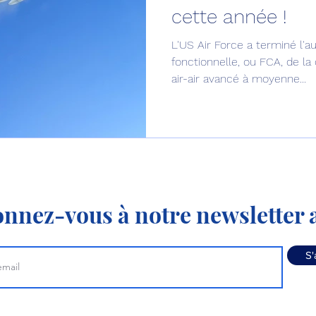
cette année !
Défense sol-air DSA
Amphibie
Drones
C
L'US Air Force a terminé l'au
fonctionnelle, ou FCA, de la
air-air avancé à moyenne...
ier Global 6500
Fret aérien
Salon Aéronautiqu
 militaire au Vénézuela
Simulateur avion de comba
nnez-vous à notre newsletter a
S'