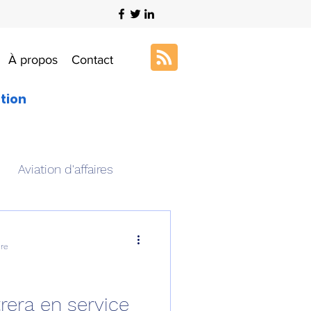
À propos
Contact
ation
Aviation d'affaires
s
Art & Aviation
ure
ation aéronautique
rera en service