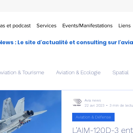
as et podcast
Services
Events/Manifestations
Liens
News : Le site d'actualité et consulting sur l'avi
Aviation & Tourisme
Aviation & Ecologie
Spatial
es
Drones aériens
Avions école
Hélicoptère
Avia news
22 avr. 2023
3 min de lect
Aviation & Défense
Avionique & pilotage
Avion expérimental
Form
L’AIM-120D-3 ent