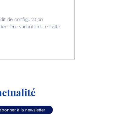
omposante ESPACE
dit de configuration
 dernière variante du missile
e de Dubaï 25
t
Avionneurs
ctualité
abonner à la newsletter