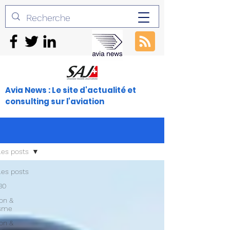
Avia News : Le site d'actualité et
consulting sur l'aviation
les posts
les posts
30
ion &
isme
ion &