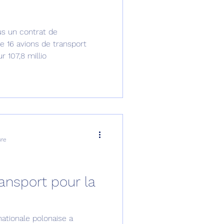
omposante ESPACE
us un contrat de
e 16 avions de transport
r 107,8 millio
e de Dubaï 25
t
Avionneurs
ure
ansport pour la
ationale polonaise a