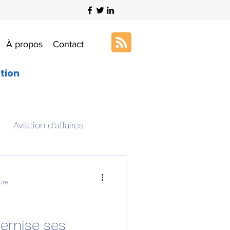
À propos
Contact
ation
Aviation d'affaires
s
Art & Aviation
ure
ation aéronautique
ernise ses