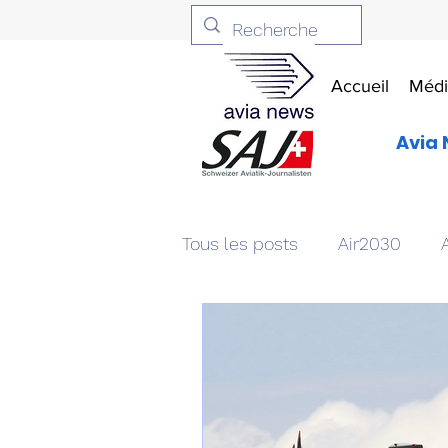
Accueil
Médi
Avia 
Tous les posts
Air2030
Aviation & Défense
Livr
Patrimoine aéronautique