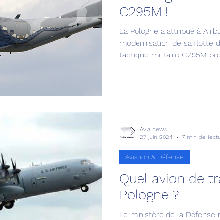
C295M !
Défense sol-air DSA
Amphibie
Drones
C
La Pologne a attribué à Airb
modernisation de sa flotte d
tactique militaire C295M pou
ier Global 6500
Fret aérien
Salon Aéronautiqu
 militaire au Vénézuela
Simulateur avion de comba
Avia news
27 juin 2024
7 min de lect
Aviation & Défense
Quel avion de tr
Pologne ?
Le ministère de la Défense n