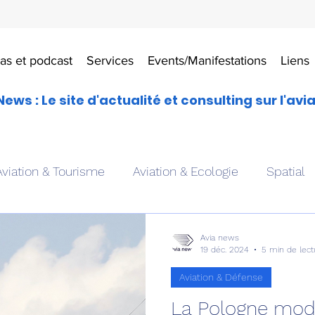
as et podcast
Services
Events/Manifestations
Liens
News : Le site d'actualité et consulting sur l'avi
Aviation & Tourisme
Aviation & Ecologie
Spatial
es
Drones aériens
Avions école
Hélicoptère
Avia news
19 déc. 2024
5 min de lect
Aviation & Défense
Avionique & pilotage
Avion expérimental
Form
La Pologne mod