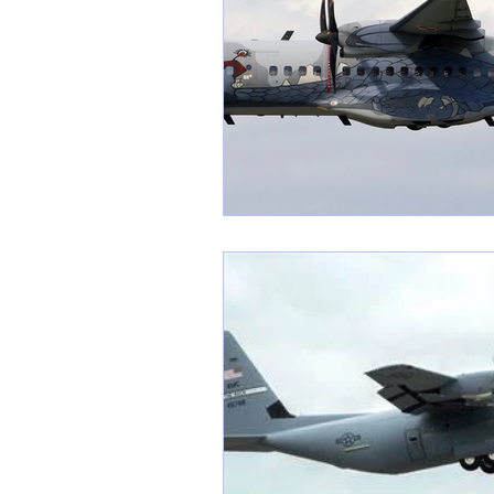
1 er avril
Motorisation
Shenyang J-35
Bombard
Airbus H145M
Opération
Tiltrotors