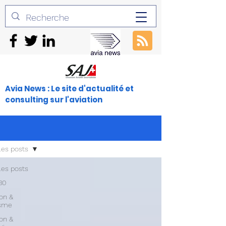
Avia News : Le site d'actualité et
consulting sur l'aviation
les posts
les posts
30
ion &
isme
ion &