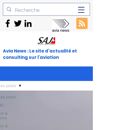
Avia News : Le site d'actualité et
consulting sur l'aviation
les posts
les posts
30
ion &
isme
ion &