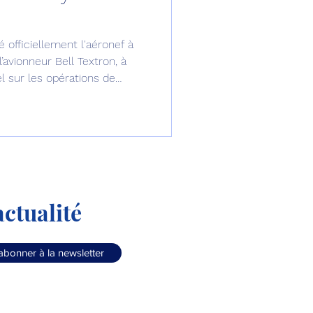
omposante ESPACE
 officiellement l'aéronef à
’avionneur Bell Textron, à
 sur les opérations de
e de Dubaï 25
sociation of America à
.
t
Avionneurs
ctualité
abonner à la newsletter