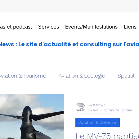
as et podcast
Services
Events/Manifestations
Liens
News : Le site d'actualité et consulting sur l'avi
Aviation & Tourisme
Aviation & Ecologie
Spatial
es
Drones aériens
Avions école
Hélicoptère
Avia news
16 avr.
2 min de lecture
Aviation & Défense
Avionique & pilotage
Avion expérimental
Form
Le MV-75 bapti