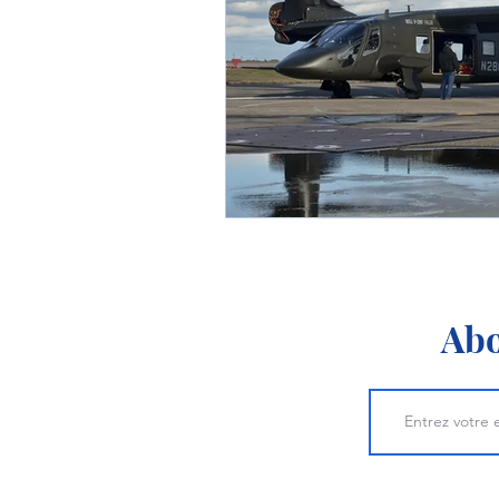
1 er avril
Motorisation
Shenyang J-35
Bombard
Airbus H145M
Opération
Tiltrotors
Abo