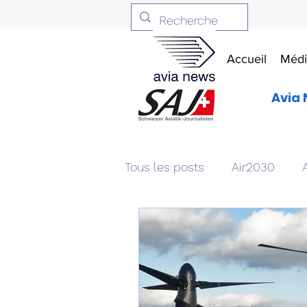
Accueil
Médi
Avia 
Tous les posts
Air2030
Aviation & Défense
Livr
Patrimoine aéronautique