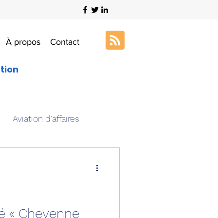
À propos
Contact
ation
Aviation d'affaires
s
Art & Aviation
ation aéronautique
sé « Cheyenne