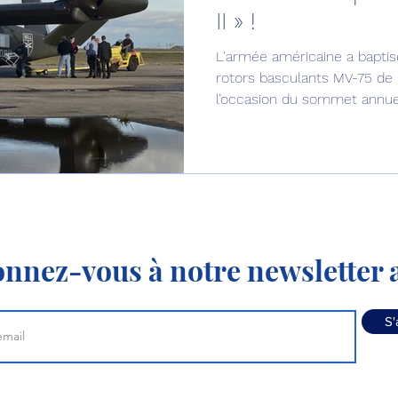
II » !
Défense sol-air DSA
Amphibie
Drones
C
L'armée américaine a baptisé
rotors basculants MV-75 de l
l’occasion du sommet annuel
ier Global 6500
Fret aérien
Salon Aéronautiqu
guerre de l'Army Aviation As
Nashville, dans le Tennessee
 militaire au Vénézuela
Simulateur avion de comba
nnez-vous à notre newsletter a
S'