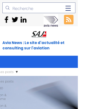
Avia News : Le site d'actualité et
consulting sur l'aviation
les posts
les posts
30
ion &
isme
ion &