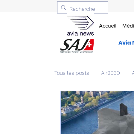
Accueil
Médi
Avia 
Tous les posts
Air2030
Aviation & Défense
Livr
Patrimoine aéronautique