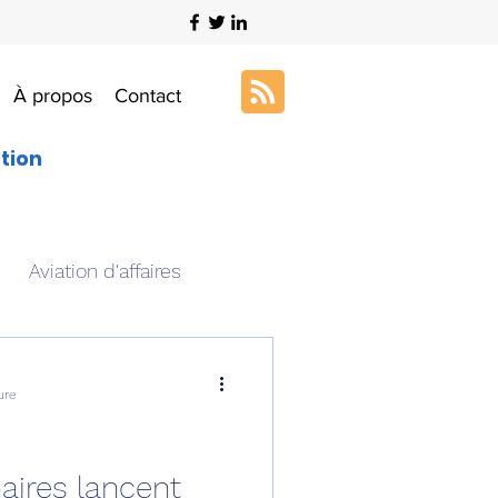
À propos
Contact
ation
Aviation d'affaires
s
Art & Aviation
ure
ation aéronautique
aires lancent