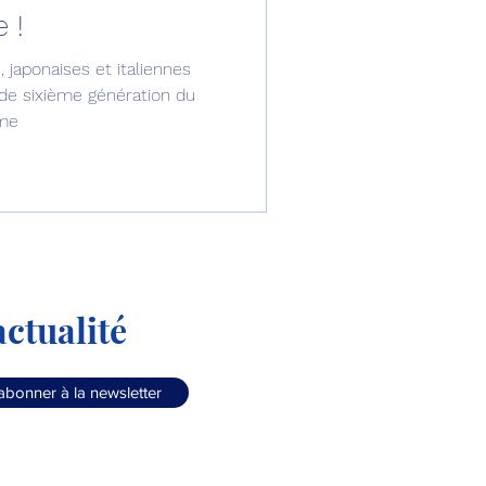
 !
omposante ESPACE
 japonaises et italiennes
 de sixième génération du
mme
e de Dubaï 25
t
Avionneurs
ctualité
abonner à la newsletter