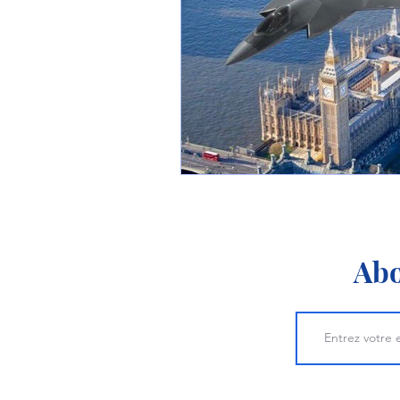
1 er avril
Motorisation
Shenyang J-35
Bombard
Airbus H145M
Opération
Tiltrotors
Abo