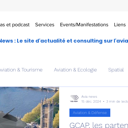
as et podcast
Services
Events/Manifestations
Liens
News : Le site d'actualité et consulting sur l'avi
Aviation & Tourisme
Aviation & Ecologie
Spatial
es
Drones aériens
Avions école
Hélicoptère
Avia news
15 déc. 2024
3 min de lect
Aviation & Défense
Avionique & pilotage
Avion expérimental
Form
GCAP, les parten