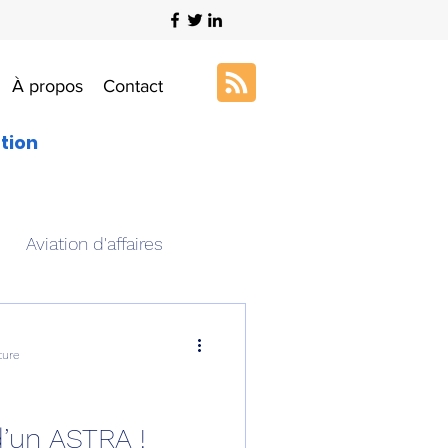
À propos
Contact
ation
Aviation d'affaires
s
Art & Aviation
ture
ation aéronautique
 d’un ASTRA !