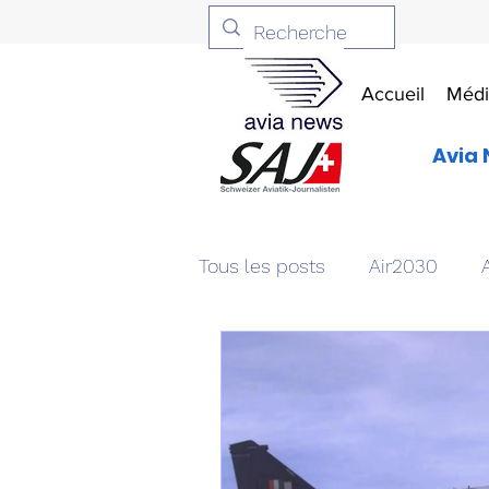
Accueil
Médi
Avia 
Tous les posts
Air2030
Aviation & Défense
Livr
Patrimoine aéronautique