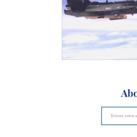
1 er avril
Motorisation
Shenyang J-35
Bombard
Airbus H145M
Opération
Tiltrotors
Abo