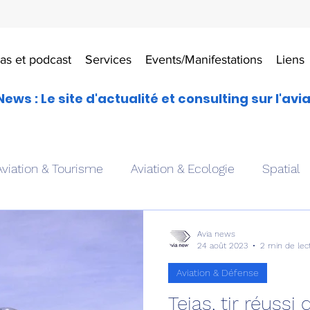
as et podcast
Services
Events/Manifestations
Liens
News : Le site d'actualité et consulting sur l'avi
Aviation & Tourisme
Aviation & Ecologie
Spatial
es
Drones aériens
Avions école
Hélicoptère
Avia news
24 août 2023
2 min de lec
Aviation & Défense
Avionique & pilotage
Avion expérimental
Form
Tejas, tir réussi