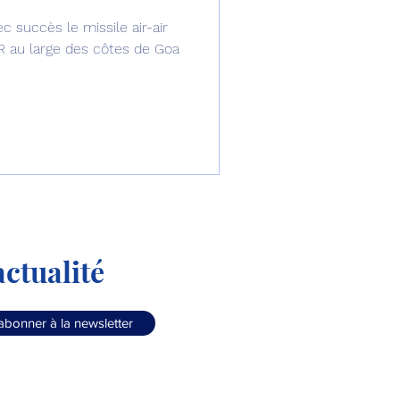
c succès le missile air-air
omposante ESPACE
R au large des côtes de Goa
e de Dubaï 25
t
Avionneurs
ctualité
abonner à la newsletter