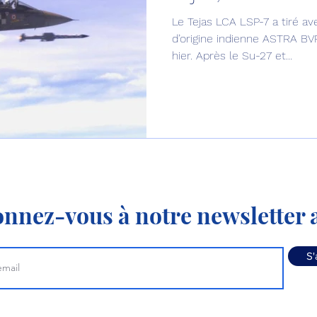
Le Tejas LCA LSP-7 a tiré ave
Défense sol-air DSA
Amphibie
Drones
C
d’origine indienne ASTRA BV
hier. Après le Su-27 et...
ier Global 6500
Fret aérien
Salon Aéronautiqu
 militaire au Vénézuela
Simulateur avion de comba
nnez-vous à notre newsletter a
S'