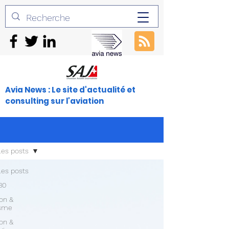
Avia News : Le site d'actualité et
consulting sur l'aviation
les posts
les posts
30
ion &
isme
ion &