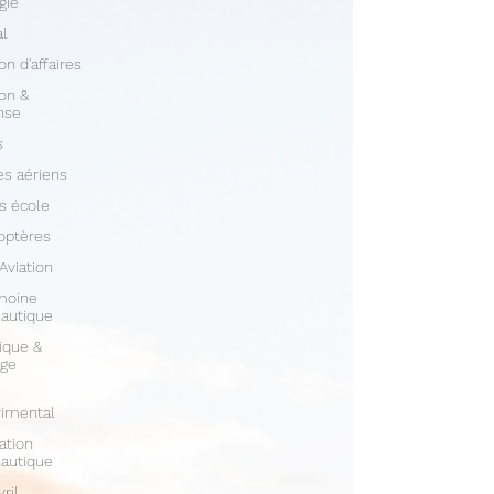
gie
al
on d'affaires
ion &
nse
s
s aériens
s école
optères
 Aviation
moine
autique
ique &
age
rimental
ation
autique
vril