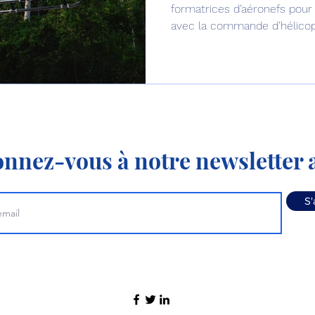
formatrices d’aéronefs pour 
avec la commande d’hélico
nnez-vous à notre newsletter a
S'