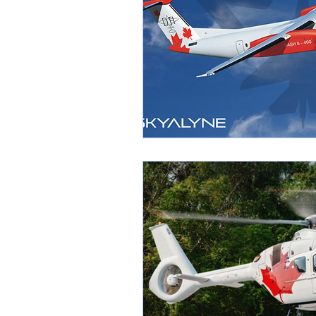
1 er avril
Motorisation
Shenyang J-35
Bombard
Airbus H145M
Opération
Tiltrotors