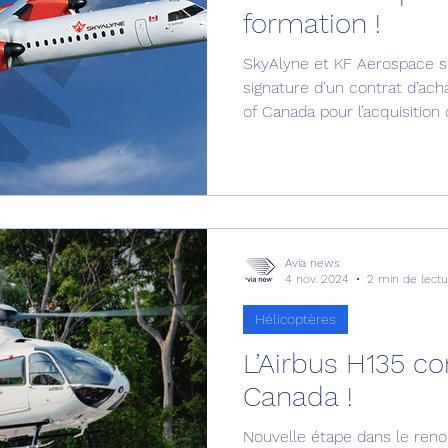
formation !
Défense sol-air DSA
Amphibie
Drones
C
SkyAlyne et KF Aerospace so
signature d’un contrat d’ach
of Canada pour l’acquisition
ier Global 6500
Fret aérien
Salon Aéronautiqu
 militaire au Vénézuela
Simulateur avion de comba
Avia news
4 nov. 2024
2 min de lectu
Hélicoptères
L’Airbus H135 
Canada !
Nouvelle étape dans le reno