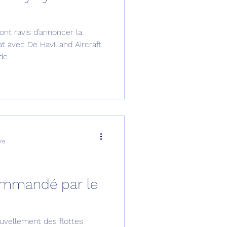
omposante ESPACE
nt ravis d’annoncer la
at avec De Havilland Aircraft
 de
e de Dubaï 25
t
Avionneurs
re
commandé par le
uvellement des flottes