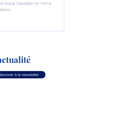
la Royal Canadian Air Force
ptères
ctualité
abonner à la newsletter