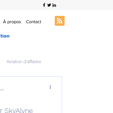
À propos
Contact
ation
Aviation d'affaires
s
Art & Aviation
ure
ation aéronautique
r SkyAlyne