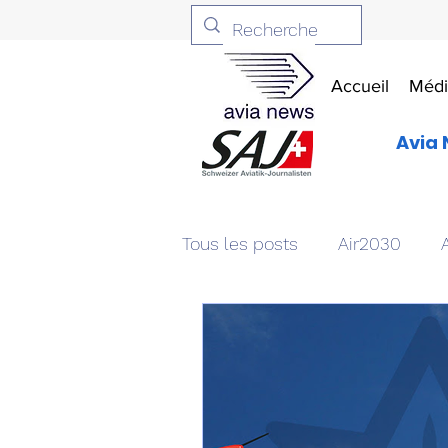
Accueil
Médi
Avia 
Tous les posts
Air2030
Aviation & Défense
Livr
Patrimoine aéronautique