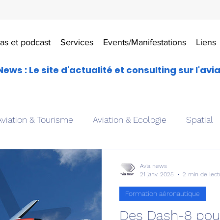
as et podcast
Services
Events/Manifestations
Liens
News : Le site d'actualité et consulting sur l'avi
Aviation & Tourisme
Aviation & Ecologie
Spatial
es
Drones aériens
Avions école
Hélicoptère
Avia news
21 janv. 2025
2 min de lect
Formation aéronautique
Avionique & pilotage
Avion expérimental
Form
Des Dash-8 pou