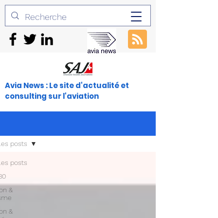
Avia News : Le site d'actualité et
consulting sur l'aviation
les posts
les posts
30
ion &
isme
ion &