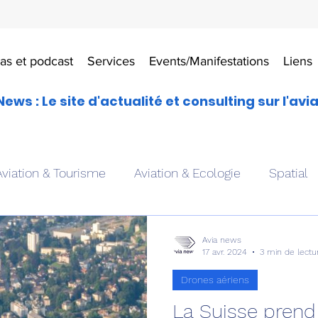
as et podcast
Services
Events/Manifestations
Liens
News : Le site d'actualité et consulting sur l'avi
Aviation & Tourisme
Aviation & Ecologie
Spatial
es
Drones aériens
Avions école
Hélicoptère
Avia news
17 avr. 2024
3 min de lectu
Drones aériens
Avionique & pilotage
Avion expérimental
Form
La Suisse prend 