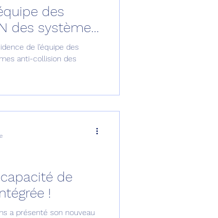
’équipe des
omposante ESPACE
AN des systèmes
s drones !
sidence de l’équipe des
e de Dubaï 25
mes anti-collision des
t
Avionneurs
re
 capacité de
ntégrée !
ems a présenté son nouveau