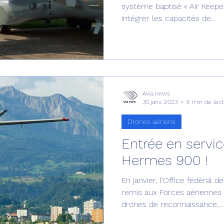
système baptisé « Air Keeper », aéroporté conçu pour
intégrer les capacités de...
Avia news
30 janv. 2023
6 min de lect
Drones aériens
Entrée en servi
Hermes 900 !
En janvier, l'Office fédéral 
remis aux Forces aériennes 
drones de reconnaissance,...