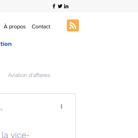
À propos
Contact
ation
Aviation d'affaires
s
Art & Aviation
re
ation aéronautique
la vice-