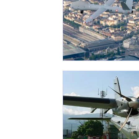
1 er avril
Motorisation
Shenyang J-35
Bombard
Airbus H145M
Opération
Tiltrotors