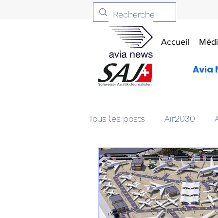
Accueil
Médi
Avia 
Tous les posts
Air2030
Aviation & Défense
Livr
Patrimoine aéronautique