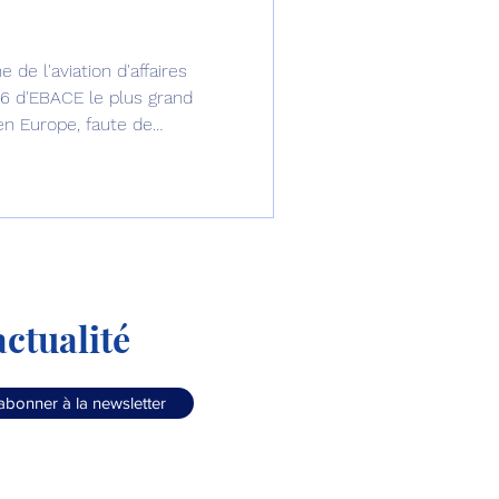
omposante ESPACE
 de l'aviation d'affaires
26 d'EBACE le plus grand
s en Europe, faute de
e de Dubaï 25
ante pour assurer sa
t
Avionneurs
ctualité
abonner à la newsletter