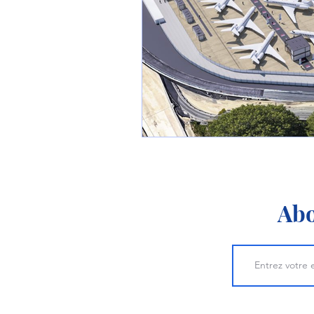
1 er avril
Motorisation
Shenyang J-35
Bombard
Airbus H145M
Opération
Tiltrotors
Abo