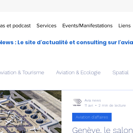
as et podcast
Services
Events/Manifestations
Liens
News : Le site d'actualité et consulting sur l'avi
Aviation & Tourisme
Aviation & Ecologie
Spatial
es
Drones aériens
Avions école
Hélicoptère
Avia news
11 avr.
2 min de lecture
Aviation d'affaires
Avionique & pilotage
Avion expérimental
Form
Genève, le salo