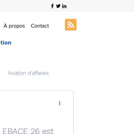
À propos
Contact
ation
Aviation d'affaires
s
Art & Aviation
ation aéronautique
n EBACE 26 est