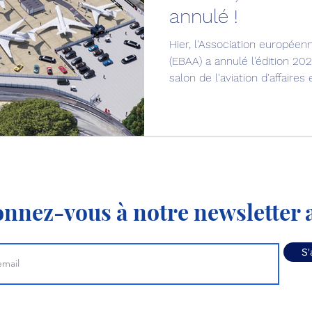
annulé !
Défense sol-air DSA
Amphibie
Drones
C
Hier, l'Association européenne
(EBAA) a annulé l'édition 20
salon de l'aviation d'affaire
ier Global 6500
Fret aérien
Salon Aéronautiqu
dynamique de marché suffis
pérennité.
 militaire au Vénézuela
Simulateur avion de comba
nnez-vous à notre newsletter a
S'