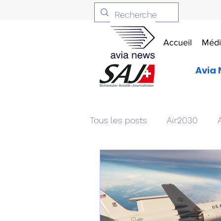
Accueil
Médi
Avia 
Tous les posts
Air2030
Aviation & Défense
Livr
Patrimoine aéronautique