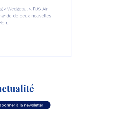
g « Wedgetail », l’US Air
omposante ESPACE
mande de deux nouvelles
on...
e de Dubaï 25
t
Avionneurs
ctualité
abonner à la newsletter