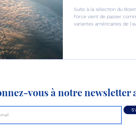
Suite à la sélection du Boein
Défense sol-air DSA
Amphibie
Drones
C
Force vient de passer com
variantes américaines de l'avi
ier Global 6500
Fret aérien
Salon Aéronautiqu
 militaire au Vénézuela
Simulateur avion de comba
nnez-vous à notre newsletter a
S'