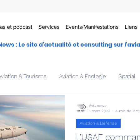
as et podcast
Services
Events/Manifestations
Liens
News : Le site d'actualité et consulting sur l'avi
Aviation & Tourisme
Aviation & Ecologie
Spatial
es
Drones aériens
Avions école
Hélicoptère
Avia news
1 mars 2023
4 min de lect
Aviation & Défense
Avionique & pilotage
Avion expérimental
Form
L’USAF command