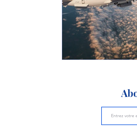
1 er avril
Motorisation
Shenyang J-35
Bombard
Airbus H145M
Opération
Tiltrotors
Abo