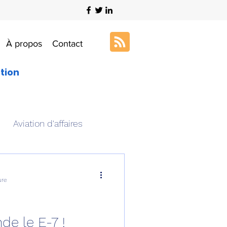
À propos
Contact
ation
Aviation d'affaires
s
Art & Aviation
ure
ation aéronautique
e le E-7 !