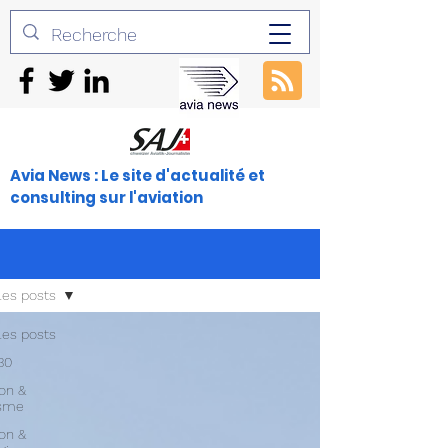
Avia News : Le site d'actualité et
consulting sur l'aviation
les posts
les posts
30
ion &
isme
ion &