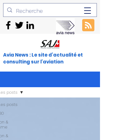
Avia News : Le site d'actualité et
consulting sur l'aviation
les posts
les posts
30
ion &
isme
ion &