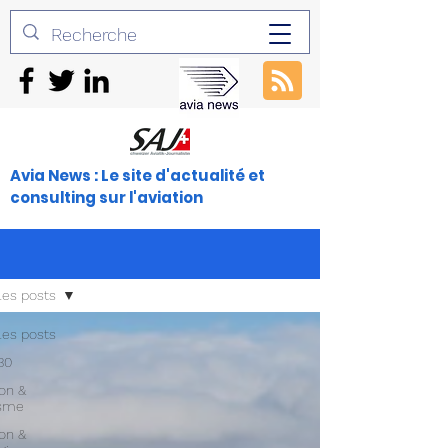
Avia News : Le site d'actualité et
consulting sur l'aviation
les posts
les posts
30
ion &
isme
ion &