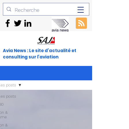
Avia News : Le site d'actualité et
consulting sur l'aviation
les posts
les posts
30
ion &
isme
ion &