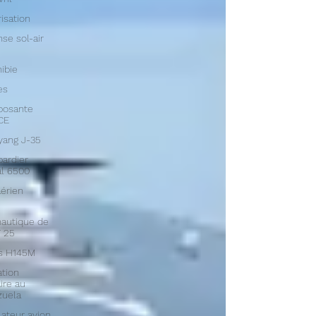
isation
se sol-air
ibie
es
osante
CE
yang J-35
ardier
l 6500
aérien
autique de
 25
us H145M
tion
aire au
zuela
ateur avion