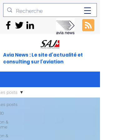
Avia News : Le site d'actualité et
consulting sur l'aviation
les posts
les posts
30
ion &
isme
ion &