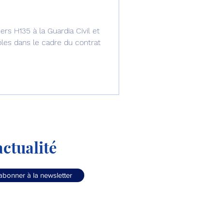
omposante ESPACE
ers H135 à la Guardia Civil et
oles dans le cadre du contrat
e de Dubaï 25
t
Avionneurs
ctualité
abonner à la newsletter