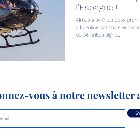
l’Espagne !
Défense sol-air DSA
Amphibie
Drones
C
Airbus a livré les deux premi
à la Police nationale espagn
de 36 unités signé...
ier Global 6500
Fret aérien
Salon Aéronautiqu
 militaire au Vénézuela
Simulateur avion de comba
nnez-vous à notre newsletter a
S'