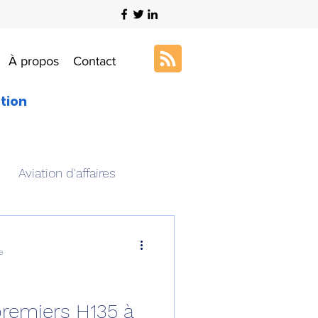
À propos
Contact
ation
Aviation d'affaires
s
Art & Aviation
e
ation aéronautique
 premiers H135 à