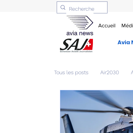
Accueil
Médi
Avia 
Tous les posts
Air2030
Aviation & Défense
Livr
Patrimoine aéronautique