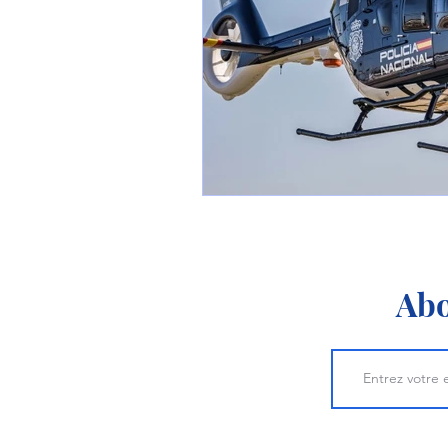
1 er avril
Motorisation
Shenyang J-35
Bombard
Airbus H145M
Opération
Tiltrotors
Abo