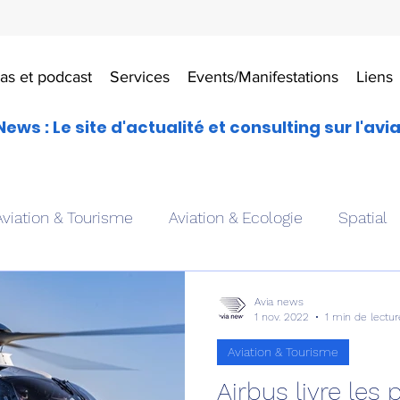
as et podcast
Services
Events/Manifestations
Liens
News : Le site d'actualité et consulting sur l'avi
Aviation & Tourisme
Aviation & Ecologie
Spatial
es
Drones aériens
Avions école
Hélicoptère
Avia news
1 nov. 2022
1 min de lectur
Aviation & Tourisme
Avionique & pilotage
Avion expérimental
Form
Airbus livre les