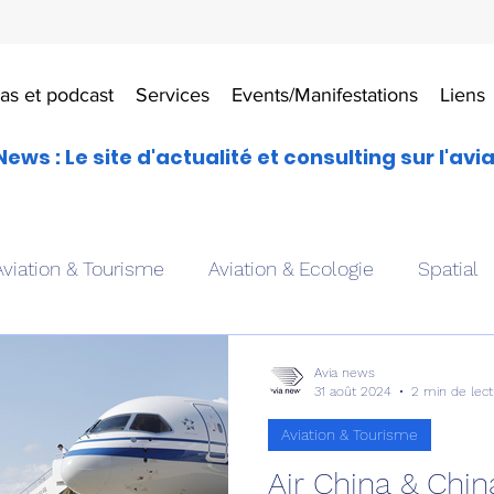
as et podcast
Services
Events/Manifestations
Liens
News : Le site d'actualité et consulting sur l'avi
Aviation & Tourisme
Aviation & Ecologie
Spatial
es
Drones aériens
Avions école
Hélicoptère
Avia news
31 août 2024
2 min de lect
Aviation & Tourisme
Avionique & pilotage
Avion expérimental
Form
Air China & Chi