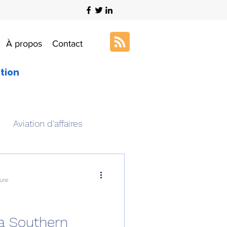
À propos
Contact
ation
Aviation d'affaires
s
Art & Aviation
ure
ation aéronautique
na Southern