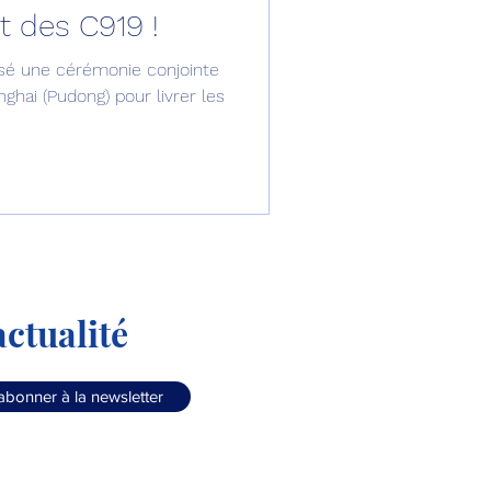
nt des C919 !
omposante ESPACE
sé une cérémonie conjointe
ghai (Pudong) pour livrer les
e de Dubaï 25
t
Avionneurs
ctualité
abonner à la newsletter