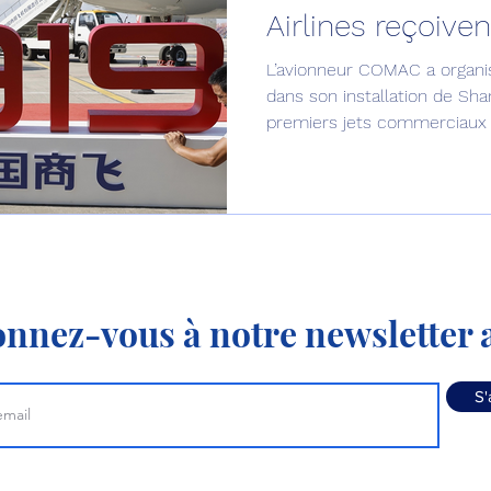
Airlines reçoive
Défense sol-air DSA
Amphibie
Drones
C
L’avionneur COMAC a organi
dans son installation de Shan
premiers jets commerciaux
ier Global 6500
Fret aérien
Salon Aéronautiqu
 militaire au Vénézuela
Simulateur avion de comba
nnez-vous à notre newsletter a
S'