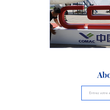
1 er avril
Motorisation
Shenyang J-35
Bombard
Airbus H145M
Opération
Tiltrotors
Abo