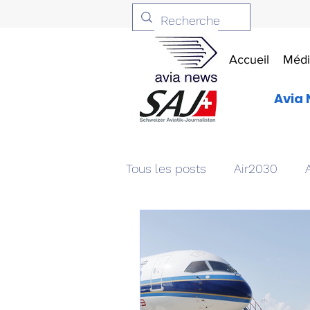
Accueil
Médi
Avia 
Tous les posts
Air2030
Aviation & Défense
Livr
Patrimoine aéronautique