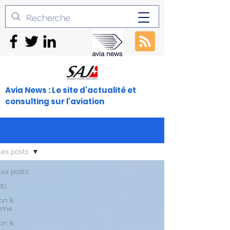
Avia News : Le site d'actualité et
consulting sur l'aviation
les posts
les posts
30
ion &
isme
ion &