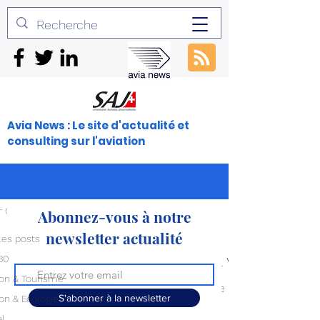
Avia News : Le site d'actualité et
consulting sur l'aviation
fir C2/C7/TC2
Abonnez-vous à notre
newsletter actualité
les posts
Posts à venir
30
ion & Tourisme
Découvrez d'autres catégories de ce blog ou revene
S'abonner à la newsletter
ion & Ecologie
al