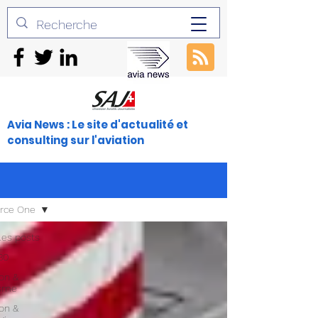
Avia News : Le site d'actualité et
consulting sur l'aviation
orce One
les posts
30
ion &
isme
ion &