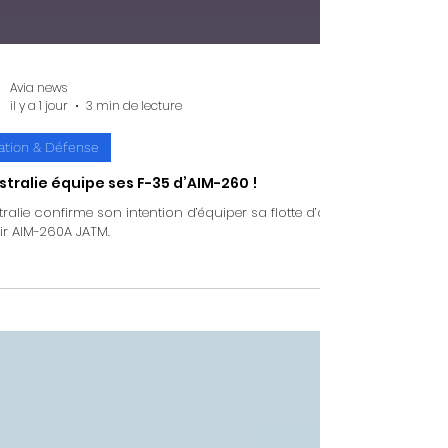
Avia news
il y a 1 jour
3 min de lecture
ation & Défense
stralie équipe ses F-35 d’AIM-260 !
stralie confirme son intention d’équiper sa flotte d’avions de combat 
air AIM-260A JATM.