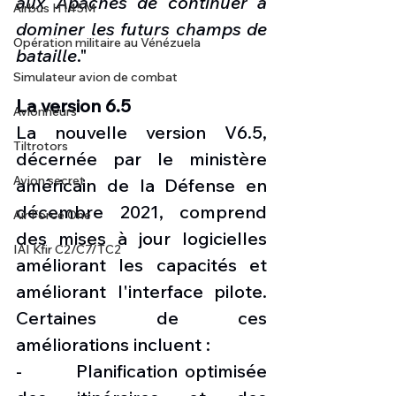
aux Apaches de continuer à 
Airbus H145M
dominer les futurs champs de 
Opération militaire au Vénézuela
bataille
."
Simulateur avion de combat
La version 6.5
Avionneurs
La nouvelle version V6.5, 
Tiltrotors
décernée par le ministère 
Avion secret
américain de la Défense en 
décembre 2021, comprend 
Air Force One
des mises à jour logicielles 
IAI Kfir C2/C7/TC2
améliorant les capacités et 
améliorant l'interface pilote. 
Certaines de ces 
améliorations incluent :
-        Planification optimisée 