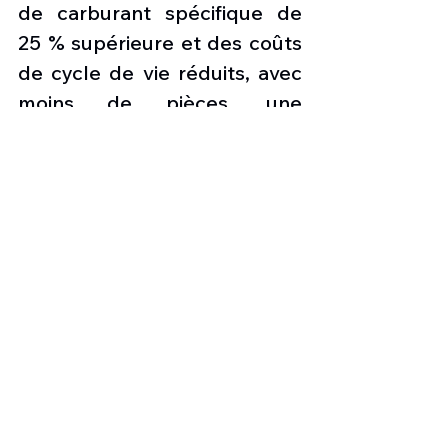
de carburant spécifique de 
25 % supérieure et des coûts 
de cycle de vie réduits, avec 
moins de pièces, une 
conception plus simple et 
une technologie fiable et 
éprouvée.
Les améliorations 
comprennent :
- Portée plus longue pour 
améliorer la portée tactique.
- Plus de charge utile pour 
une puissance de combat de 
masse plus rapide.