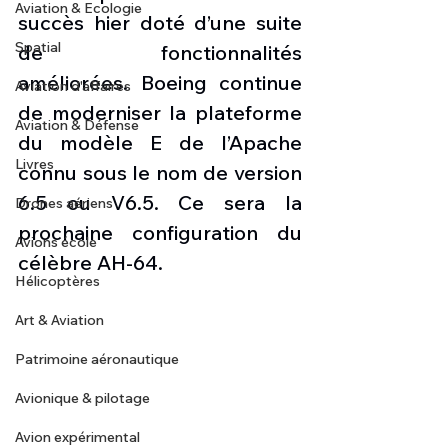
Aviation & Ecologie
succès hier doté d’une suite 
Spatial
de fonctionnalités 
améliorées. Boeing continue 
Aviation d'affaires
de moderniser la plateforme 
Aviation & Défense
du modèle E de l’Apache 
Livres
connu sous le nom de version 
6.5 ou V6.5. Ce sera la 
Drones aériens
prochaine configuration du 
Avions école
célèbre AH-64.
Hélicoptères
Art & Aviation
Patrimoine aéronautique
Avionique & pilotage
Avion expérimental