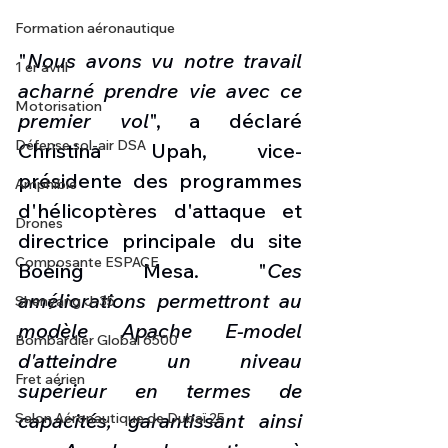
Formation aéronautique
"
Nous avons vu notre travail 
1 er avril
acharné prendre vie avec ce 
Motorisation
premier vol
", a déclaré 
Défense sol-air DSA
Christina Upah, vice-
présidente des programmes 
Amphibie
d'hélicoptères d'attaque et 
Drones
directrice principale du site 
Composante ESPACE
Boeing Mesa. "
Ces 
améliorations permettront au 
Shenyang J-35
modèle Apache E-model 
Bombardier Global 6500
d'atteindre un niveau 
Fret aérien
supérieur en termes de 
capacités, garantissant ainsi 
Salon Aéronautique de Dubaï 25