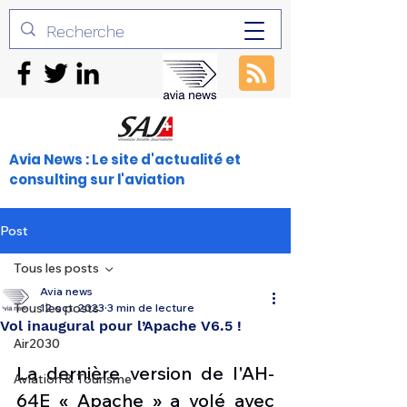
Avia News : Le site d'actualité et
consulting sur l'aviation
Post
Tous les posts
Avia news
Tous les posts
12 oct. 2023
3 min de lecture
Vol inaugural pour l’Apache V6.5 !
Air2030
La dernière version de l'AH-
Aviation & Tourisme
64E « Apache » a volé avec 