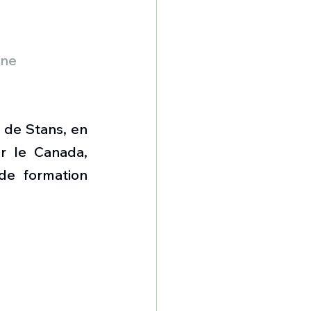
yne
 de Stans, en 
r le Canada, 
e formation 