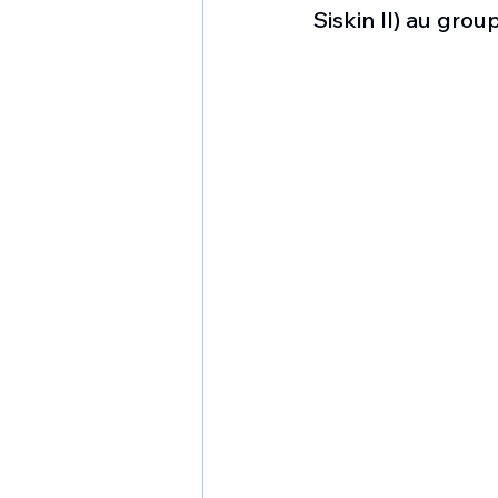
1 er avril
Motorisation
Siskin II) au gro
Shenyang J-35
Bombard
Airbus H145M
Opération
Tiltrotors