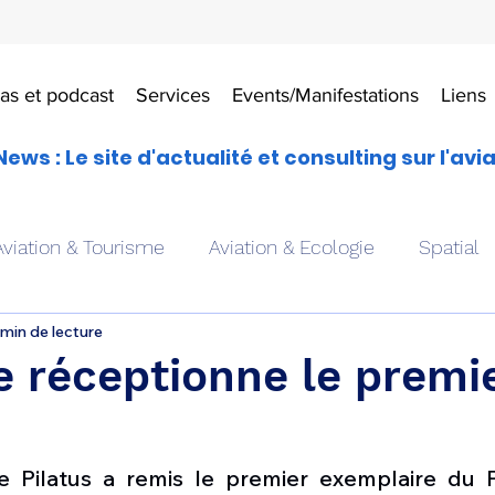
as et podcast
Services
Events/Manifestations
Liens
News : Le site d'actualité et consulting sur l'avi
Aviation & Tourisme
Aviation & Ecologie
Spatial
 min de lecture
es
Drones aériens
Avions école
Hélicoptère
 réceptionne le premi
Avionique & pilotage
Avion expérimental
Form
se Pilatus a remis le premier exemplaire du P