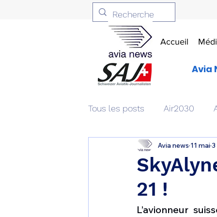
Accueil
Médi
Avia 
Tous les posts
Air2030
Avia news
11 mai
3
Aviation & Défense
Livr
SkyAlyne
21 !
Patrimoine aéronautique
L’avionneur suis