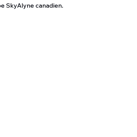
Défense sol-air DSA
Amphibie
Drones
C
upe SkyAlyne canadien. 
ier Global 6500
Fret aérien
Salon Aéronautiqu
 militaire au Vénézuela
Simulateur avion de comba