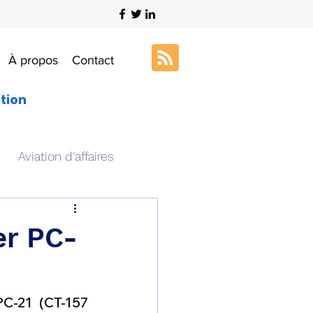
À propos
Contact
ation
Aviation d'affaires
s
Art & Aviation
er PC-
ation aéronautique
C-21 (CT-157 