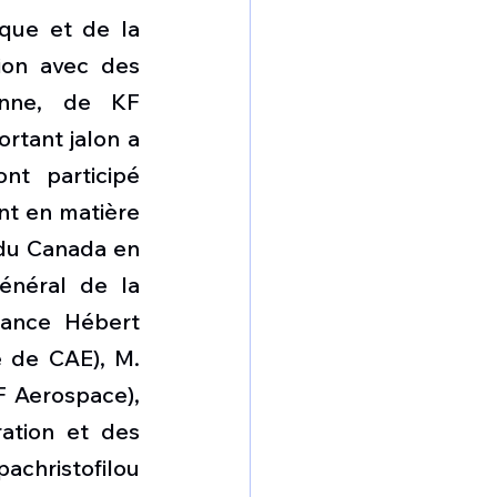
que et de la 
ion avec des 
enne, de KF 
tant jalon a 
t participé 
nt en matière 
du Canada en 
énéral de la 
ance Hébert 
 de CAE), M. 
 Aerospace), 
ation et des 
achristofilou 