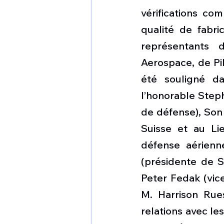
vérifications co
qualité de fabri
représentants 
Aerospace, de Pi
été souligné da
l’honorable Steph
de défense), Son
Suisse et au Lie
défense aérienn
(présidente de S
Peter Fedak (vic
M. Harrison Rue
relations avec le