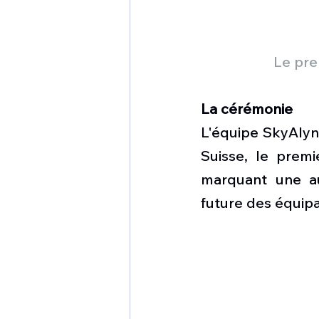
Le pre
La cérémonie
L'équipe SkyAlyne
Suisse, le premi
marquant une au
future des équipa