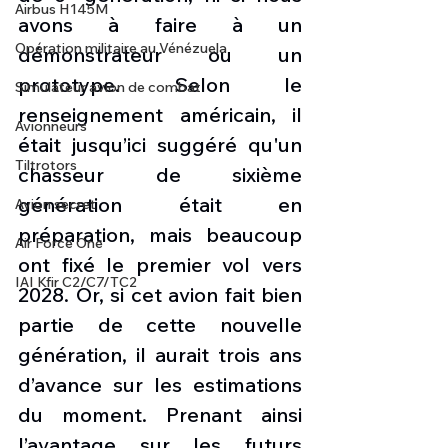
Airbus H145M
avons à faire à un 
Opération militaire au Vénézuela
démonstrateur ou un 
prototype. Selon le 
Simulateur avion de combat
renseignement américain, il 
Avionneurs
était jusqu’ici suggéré qu'un 
Tiltrotors
chasseur de sixième 
génération était en 
Avion secret
préparation, mais beaucoup 
Air Force One
ont fixé le premier vol vers 
IAI Kfir C2/C7/TC2
2028. Or, si cet avion fait bien 
partie de cette nouvelle 
génération, il aurait trois ans 
d’avance sur les estimations 
du moment. Prenant ainsi 
l’avantage sur les futurs 