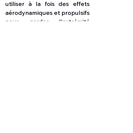
utiliser à la fois des effets 
aérodynamiques et propulsifs 
pour garder l'extrémité 
pointue devant, ce qui nous 
amène à une autre 
caractéristique presque 
unique.
L’avion emporte trois 
moteurs, côte à côte à 
l'arrière du large fuselage 
central. Des entrées de type 
F-22 avec des lèvres balayées 
et inclinées, sous le bord 
d'attaque de l'aile, alimentent 