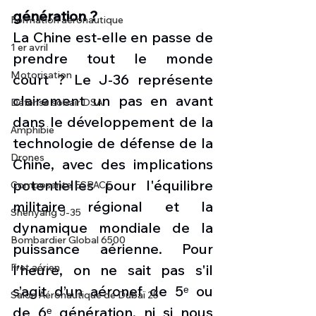
génération ?
Formation aéronautique
La Chine est-elle en passe de 
1 er avril
prendre tout le monde 
Motorisation
court ? Le J-36 représente 
clairement un pas en avant 
Défense sol-air DSA
dans le développement de la 
Amphibie
technologie de défense de la 
Drones
Chine, avec des implications 
potentielles pour l'équilibre 
Composante ESPACE
militaire régional et la 
Shenyang J-35
dynamique mondiale de la 
Bombardier Global 6500
puissance aérienne. Pour 
l’heure, on ne sait pas s'il 
Fret aérien
s’agit d’un aéronef de 5ᵉ ou 
Salon Aéronautique de Dubaï 25
de 6ᵉ génération, ni si nous 