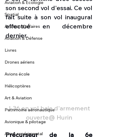
Aviation & Ecologie
son second vol d'essai. Ce vol 
Spatial
fait suite à son vol inaugural 
effectué en décembre 
Aviation d'affaires
dernier.
Aviation & Défense
Livres
Drones aériens
Avions école
Hélicoptères
Art & Aviation
J-36 en vol baie d'armement 
Patrimoine aéronautique
ouverte@ Hurin
Avionique & pilotage
Précurseur de la 6e 
Avion expérimental