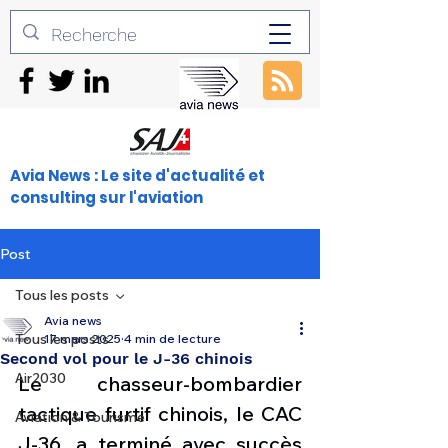
Avia News : Le site d'actualité et
consulting sur l'aviation
Post
Tous les posts
Avia news
Tous les posts
17 mars 2025
4 min de lecture
Second vol pour le J-36 chinois
Air2030
Le chasseur-bombardier 
tactique furtif chinois, le CAC 
Aviation & Tourisme
J-36, a terminé avec succès 