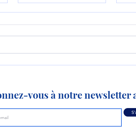
Le Yak-130M tient son
L’Au
premier client, le
d’AI
Vietnam !
nnez-vous à notre newsletter a
S'