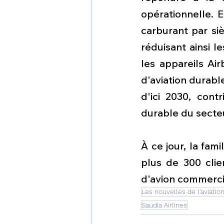
opérationnelle. 
carburant par si
réduisant ainsi l
les appareils Ai
d'aviation durabl
d'ici 2030, cont
durable du secte
À ce jour, la fa
plus de 300 cli
d'avion commerci
Les nouvelles de l'aviatio
Saudia Airlines