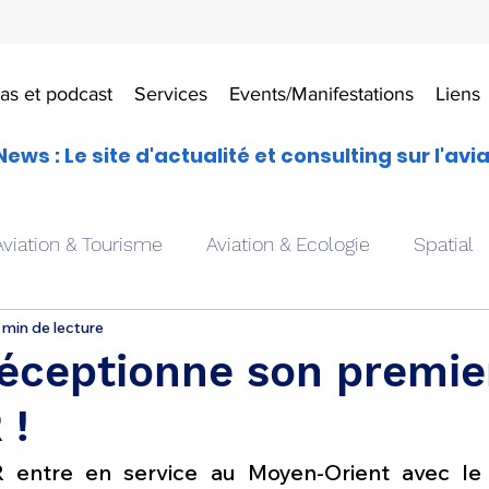
as et podcast
Services
Events/Manifestations
Liens
News : Le site d'actualité et consulting sur l'avi
Aviation & Tourisme
Aviation & Ecologie
Spatial
 min de lecture
es
Drones aériens
Avions école
Hélicoptère
réceptionne son premie
 !
Avionique & pilotage
Avion expérimental
Form
R entre en service au Moyen-Orient avec le 