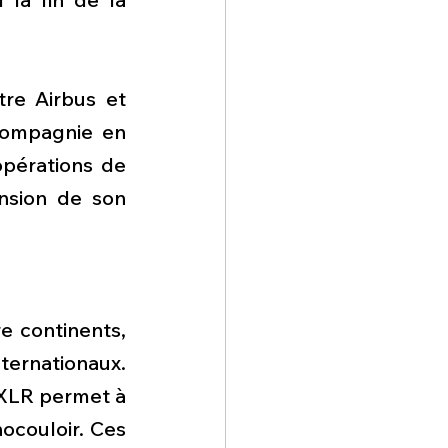
re Airbus et 
compagnie en 
opérations de 
nsion de son 
 continents, 
ernationaux. 
1XLR permet à 
couloir. Ces 