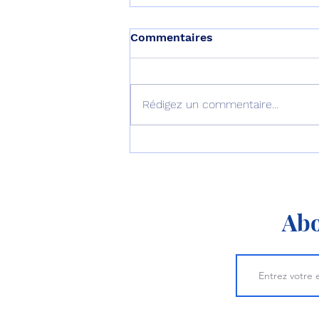
Commentaires
Rédigez un commentaire...
L’Inde à bord du FCAS
avec la France ?
Abo