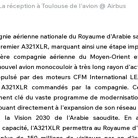
La réception à Toulouse de l'avion @ Airbus 
nie aérienne nationale du Royaume d'Arabie sao
premier A321XLR, marquant ainsi une étape impo
ière compagnie aérienne du Moyen-Orient et 
 nouvel avion monocouloir à très long rayon d'ac
opulsé par des moteurs CFM International LEA
A321XLR commandés par la compagnie. Cett
ment clé du vaste programme de modernisation 
buant directement à l'expansion de son réseau i
la Vision 2030 de l'Arabie saoudite. En am
a capacité, l'A321XLR permettra au Royaume d'a
r plus de 150 millions de visiteurs par an d'ici