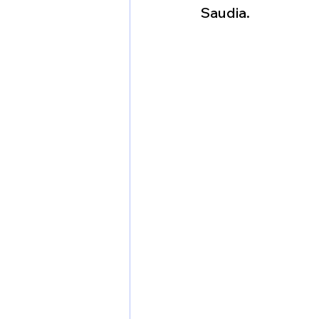
1 er avril
Motorisation
Saudia. 
Shenyang J-35
Bombard
Airbus H145M
Opération
Tiltrotors