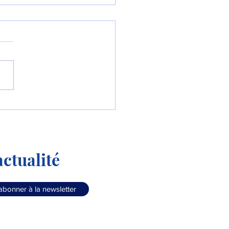
stralie équipe ses F-35
M-260 !
ctualité
abonner à la newsletter