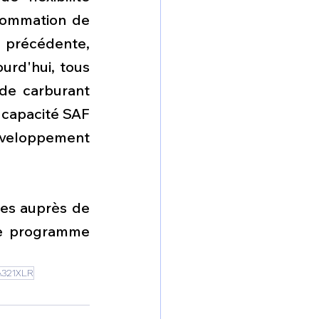
sommation de 
 précédente, 
urd'hui, tous 
de carburant 
 capacité SAF 
éveloppement 
es auprès de 
de programme 
A321XLR