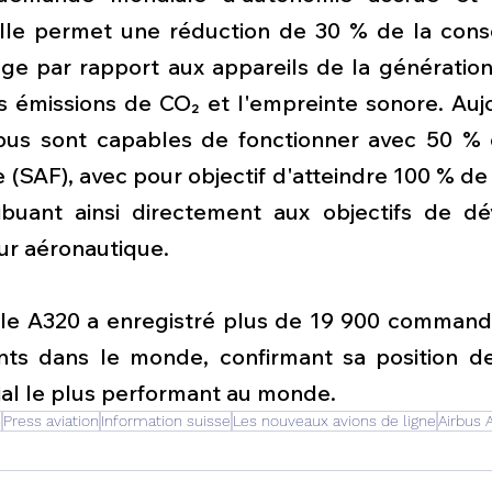
Elle permet une réduction de 30 % de la con
ège par rapport aux appareils de la génération
es émissions de CO₂ et l'empreinte sonore. Aujo
rbus sont capables de fonctionner avec 50 % 
e (SAF), avec pour objectif d'atteindre 100 % de
ribuant ainsi directement aux objectifs de d
ur aéronautique.
mille A320 a enregistré plus de 19 900 command
ents dans le monde, confirmant sa position 
al le plus performant au monde.
n
Press aviation
Information suisse
Les nouveaux avions de ligne
Airbus 