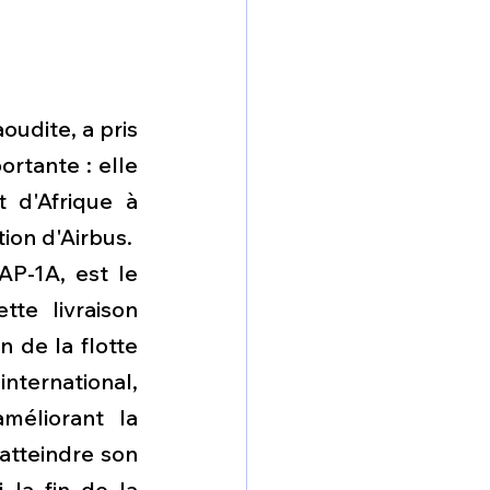
udite, a pris 
rtante : elle 
d'Afrique à 
tion d'Airbus.
P-1A, est le 
e livraison 
de la flotte 
nternational, 
éliorant la 
tteindre son 
 la fin de la 