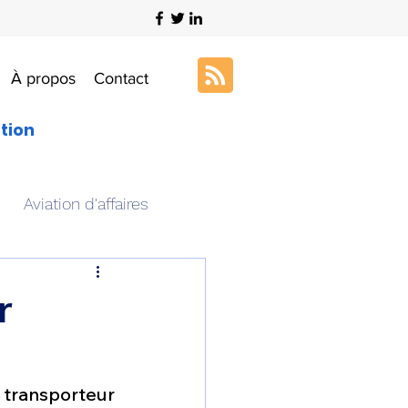
À propos
Contact
ation
Aviation d'affaires
s
Art & Aviation
r
ation aéronautique
transporteur 