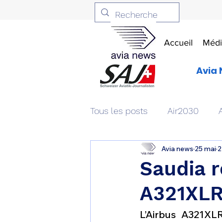
Accueil
Médi
Avia 
Tous les posts
Air2030
Avia news
25 mai
2
Aviation & Défense
Livr
Saudia 
A321XLR
Patrimoine aéronautique
L’Airbus A321XL