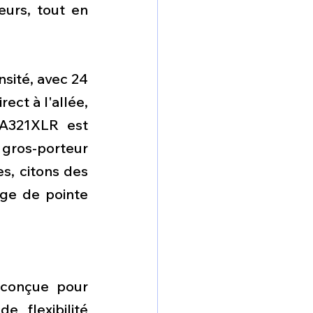
urs, tout en 
sité, avec 24 
ct à l'allée, 
A321XLR est 
gros-porteur 
s, citons des 
ge de pointe 
 conçue pour 
flexibilité 